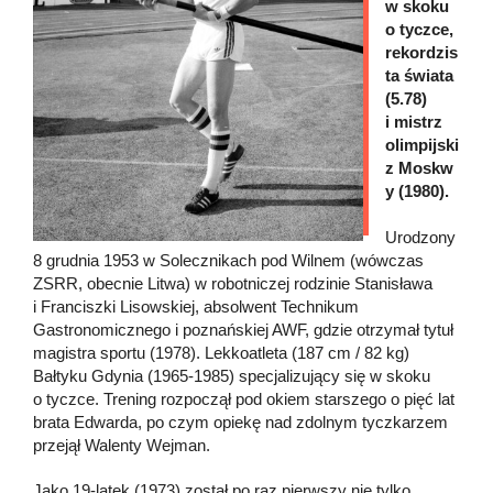
w skoku
o tyczce,
rekordzis
ta świata
(5.78)
i mistrz
olimpijski
z Moskw
y (1980).
Urodzony
8 grudnia 1953 w Solecznikach pod Wilnem (wówczas
ZSRR, obecnie Litwa) w robotniczej rodzinie Stanisława
i Franciszki Lisowskiej, absolwent Technikum
Gastronomicznego i poznańskiej AWF, gdzie otrzymał tytuł
magistra sportu (1978). Lekkoatleta (187 cm / 82 kg)
Bałtyku Gdynia (1965-1985) specjalizujący się w skoku
o tyczce. Trening rozpoczął pod okiem starszego o pięć lat
brata Edwarda, po czym opiekę nad zdolnym tyczkarzem
przejął Walenty Wejman.
Jako 19-latek (1973) został po raz pierwszy nie tylko