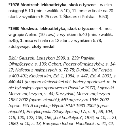
*1976 Montreal: lekkoatletyka, skok o tyczce
– w elim.
osiągnął 5.10 (min. kwalifik. 5.10), 11. msc w finale na 20
start. z wynikiem 5.25 (zw. T. Ślusarski Polska – 5.50).
*1980 Moskwa: lekkoatletyka, skok o tyczce
– 4. msc
w grupie A elim. (10 zaw.) z wynikiem 5.40 (min. kwalifik.
5.45),
1. msc
w finale na 12 start. z wynikiem 5.78,
zdobywając
złoty medal
.
Bibl.: Głuszek, Leksykon 1999, s. 239; Pawlak,
Olimpijczycy, s. 130; Gebert, Poczet olimpijczyków, s. 14-
17; Najlepsi z najlepszych, s. 72-75; Duński, Od Paryża,
s.400-401; Kto jest kim, Ed. 1, 1984, s. 447, Ed. 4, 2001, s.
440-441 (tu sporo nieścisłości dot. kariery sportowej, m. in.
nie był najlepszym sportowcem Polski w 1977); Łojewski,
Mecze mężczyzn, s. 44; Kurzyński, Mecze mężczyzn
1984-2002 (oprac. niepubl.); MP mężczyzn 1945-2002
(oprac. PZLA niepubl.); Wyniki HMP 1933-2002 (oprac.
niepubl.); Encyklopedia (Statystyczna) LA, s. 8 , 58, 104,
118, 120, 122, 135, 155; „Lekkoatletyka”, 1976, nr 10, s. 21,
1980, nr 10, s. 13; European Indoor Handbook, s. 41, 42;