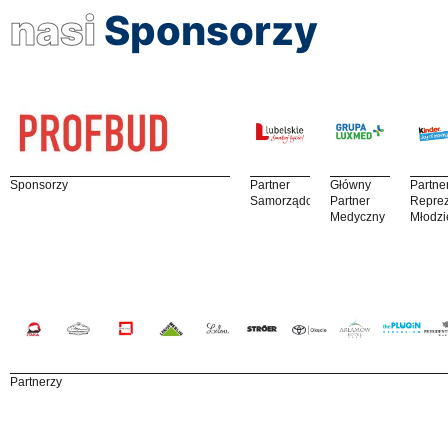
nasi
Sponsorzy
Sponsorzy
Partner
Główny
Partne
Samorządowy
Partner
Reprez
Medyczny
Młodzi
Partnerzy