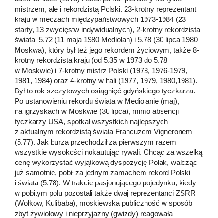
mistrzem, ale i rekordzistą Polski. 23-krotny reprezentant
kraju w meczach międzypaństwowych 1973-1984 (23
starty, 13 zwycięstw indywidualnych), 2-krotny rekordzista
świata: 5.72 (11 maja 1980 Mediolan) i 5.78 (30 lipca 1980
Moskwa), który był też jego rekordem życiowym, także 8-
krotny rekordzista kraju (od 5.35 w 1973 do 5.78
w Moskwie) i 7-krotny mistrz Polski (1973, 1976-1979,
1981, 1984) oraz 4-krotny w hali (1977, 1979, 1980,1981).
Był to rok szczytowych osiągnięć gdyńskiego tyczkarza.
Po ustanowieniu rekordu świata w Mediolanie (maj),
na igrzyskach w Moskwie (30 lipca), mimo absencji
tyczkarzy USA, spotkał wszystkich najlepszych
z aktualnym rekordzistą świata Francuzem Vigneronem
(5.77). Jak burza przechodził za pierwszym razem
wszystkie wysokości nokautując rywali. Chcąc za wszelką
cenę wykorzystać wyjątkową dyspozycję Polak, walcząc
już samotnie, pobił za jednym zamachem rekord Polski
i świata (5.78). W trakcie pasjonującego pojedynku, kiedy
w pobitym polu pozostali także dwaj reprezentanci ZSRR
(Wołkow, Kulibaba), moskiewska publiczność w sposób
zbyt żywiołowy i nieprzyjazny (gwizdy) reagowała