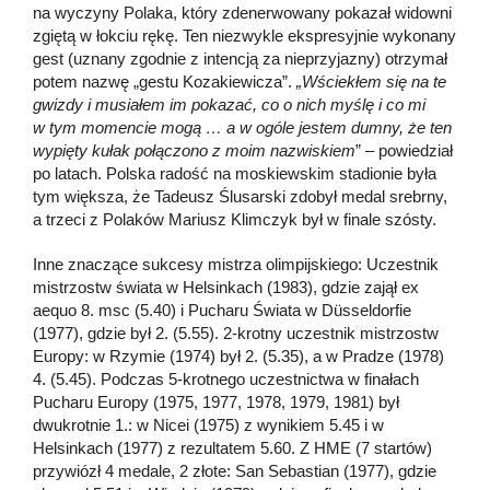
na wyczyny Polaka, który zdenerwowany pokazał widowni
zgiętą w łokciu rękę. Ten niezwykle ekspresyjnie wykonany
gest (uznany zgodnie z intencją za nieprzyjazny) otrzymał
potem nazwę „gestu Kozakiewicza”.
„Wściekłem się na te
gwizdy i musiałem im pokazać, co o nich myślę i co mi
w tym momencie mogą … a w ogóle jestem dumny, że ten
wypięty kułak połączono z moim nazwiskiem
” – powiedział
po latach. Polska radość na moskiewskim stadionie była
tym większa, że Tadeusz Ślusarski zdobył medal srebrny,
a trzeci z Polaków Mariusz Klimczyk był w finale szósty.
Inne znaczące sukcesy mistrza olimpijskiego: Uczestnik
mistrzostw świata w Helsinkach (1983), gdzie zajął ex
aequo 8. msc (5.40) i Pucharu Świata w Düsseldorfie
(1977), gdzie był 2. (5.55). 2-krotny uczestnik mistrzostw
Europy: w Rzymie (1974) był 2. (5.35), a w Pradze (1978)
4. (5.45). Podczas 5-krotnego uczestnictwa w finałach
Pucharu Europy (1975, 1977, 1978, 1979, 1981) był
dwukrotnie 1.: w Nicei (1975) z wynikiem 5.45 i w
Helsinkach (1977) z rezultatem 5.60. Z HME (7 startów)
przywiózł 4 medale, 2 złote: San Sebastian (1977), gdzie