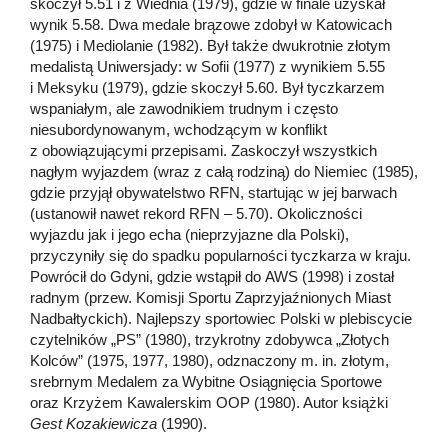
skoczył 5.51 i z Wiednia (1979), gdzie w finale uzyskał
wynik 5.58. Dwa medale brązowe zdobył w Katowicach
(1975) i Mediolanie (1982). Był także dwukrotnie złotym
medalistą Uniwersjady: w Sofii (1977) z wynikiem 5.55
i Meksyku (1979), gdzie skoczył 5.60. Był tyczkarzem
wspaniałym, ale zawodnikiem trudnym i często
niesubordynowanym, wchodzącym w konflikt
z obowiązującymi przepisami. Zaskoczył wszystkich
nagłym wyjazdem (wraz z całą rodziną) do Niemiec (1985),
gdzie przyjął obywatelstwo RFN, startując w jej barwach
(ustanowił nawet rekord RFN – 5.70). Okoliczności
wyjazdu jak i jego echa (nieprzyjazne dla Polski),
przyczyniły się do spadku popularności tyczkarza w kraju.
Powrócił do Gdyni, gdzie wstąpił do AWS (1998) i został
radnym (przew. Komisji Sportu Zaprzyjaźnionych Miast
Nadbałtyckich). Najlepszy sportowiec Polski w plebiscycie
czytelników „PS” (1980), trzykrotny zdobywca „Złotych
Kolców” (1975, 1977, 1980), odznaczony m. in. złotym,
srebrnym Medalem za Wybitne Osiągnięcia Sportowe
oraz Krzyżem Kawalerskim OOP (1980). Autor książki
Gest Kozakiewicza
(1990).