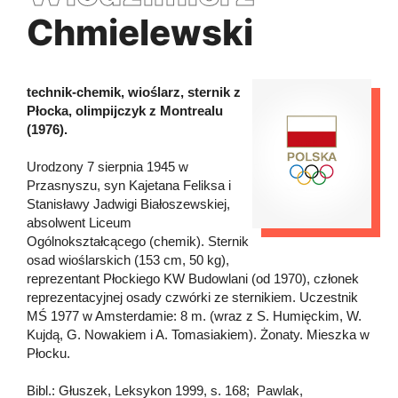
Chmielewski
technik-chemik, wioślarz, sternik z
Płocka, olimpijczyk z Montrealu
(1976).
Urodzony 7 sierpnia 1945 w
Przasnyszu, syn Kajetana Feliksa i
Stanisławy Jadwigi Białoszewskiej,
absolwent Liceum
Ogólnokształcącego (chemik). Sternik
osad wioślarskich (153 cm, 50 kg),
reprezentant Płockiego KW Budowlani (od 1970), członek
reprezentacyjnej osady czwórki ze sternikiem. Uczestnik
MŚ 1977 w Amsterdamie: 8 m. (wraz z S. Humięckim, W.
Kujdą, G. Nowakiem i A. Tomasiakiem). Żonaty. Mieszka w
Płocku.
Bibl.: Głuszek, Leksykon 1999, s. 168; Pawlak,