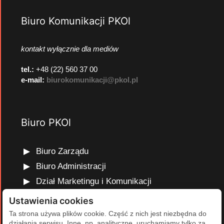
Biuro Komunikacji PKOl
kontakt wyłącznie dla mediów
tel.:
+48 (22) 560 37 00
e-mail:
biurokomunikacji@pkol.pl
Biuro PKOl
Biuro Zarządu
Biuro Administracji
Dział Marketingu i Komunikacji
Dział Edukacji Olimpijskiej
Ustawienia cookies
Dział Finansów i Kadr
Ta strona używa plików cookie. Część z nich jest niezbędna do
działania serwisu. Inne, np. analityczne, uruchamiamy tylko za