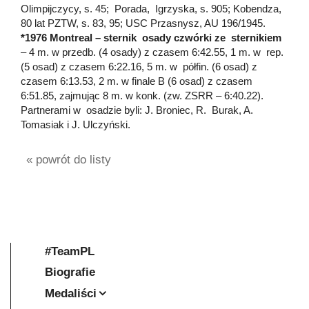
Olimpijczycy, s. 45; Porada, Igrzyska, s. 905; Kobendza,
80 lat PZTW, s. 83, 95; USC Przasnysz, AU 196/1945.
*1976 Montreal – sternik osady czwórki ze sternikiem
– 4 m. w przedb. (4 osady) z czasem 6:42.55, 1 m. w rep.
(5 osad) z czasem 6:22.16, 5 m. w półfin. (6 osad) z
czasem 6:13.53, 2 m. w finale B (6 osad) z czasem
6:51.85, zajmując 8 m. w konk. (zw. ZSRR – 6:40.22).
Partnerami w osadzie byli: J. Broniec, R. Burak, A.
Tomasiak i J. Ulczyński.
« powrót do listy
#TeamPL
Biografie
Medaliści