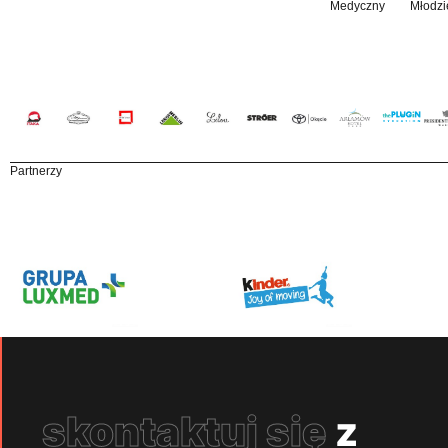
Medyczny
Młodzi
Partnerzy
skontaktuj się
z