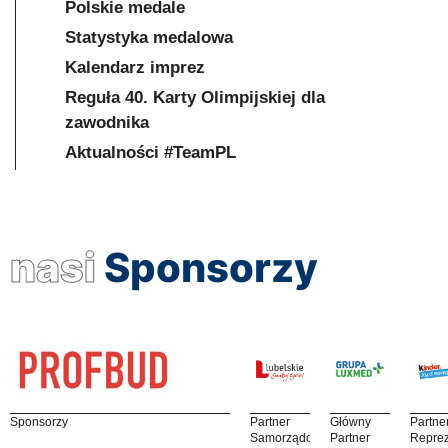
Polskie medale
Statystyka medalowa
Kalendarz imprez
Reguła 40. Karty Olimpijskiej dla
zawodnika
Aktualności #TeamPL
nasi
Sponsorzy
Sponsorzy
Partner
Główny
Partne
Samorządowy
Partner
Reprez