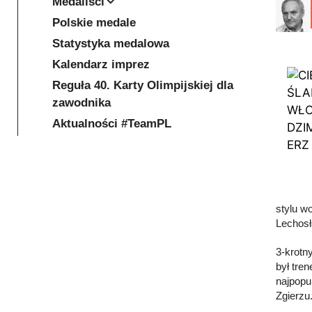
Medaliści
Polskie medale
Statystyka medalowa
Kalendarz imprez
Reguła 40. Karty Olimpijskiej dla
zawodnika
Aktualności #TeamPL
stylu w
Lechosł
3-krotn
był tre
najpopu
Zgierzu