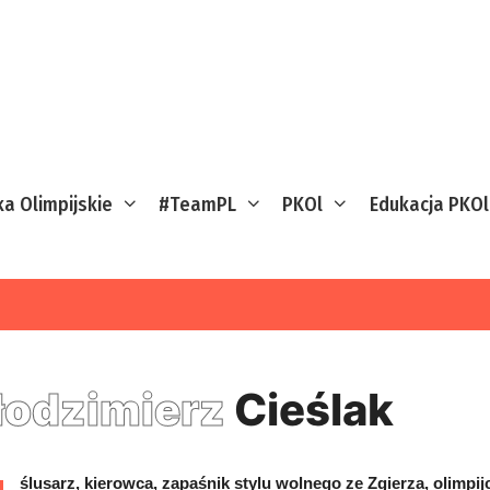
ka Olimpijskie
#TeamPL
PKOl
Edukacja PKOl
odzimierz
Cieślak
ślusarz, kierowca, zapaśnik stylu wolnego ze Zgierza, olimpi