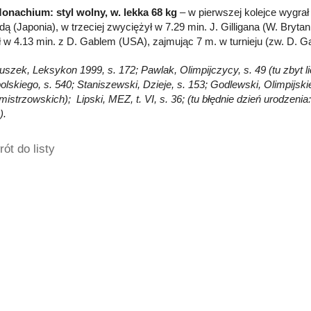
onachium: styl wolny, w. lekka 68 kg
– w pierwszej kolejce wygrał
ą (Japonia), w trzeciej zwyciężył w 7.29 min. J. Gilligana (W. Brytani
ł w 4.13 min. z D. Gablem (USA), zajmując 7 m. w turnieju (zw. D. G
Głuszek, Leksykon 1999, s. 172; Pawlak, Olimpijczycy, s. 49 (tu zbyt 
olskiego, s. 540; Staniszewski, Dzieje, s. 153; Godlewski, Olimpijskie
 mistrzowskich); Lipski, MEZ, t. VI, s. 36; (tu błędnie dzień urodze
).
ót do listy