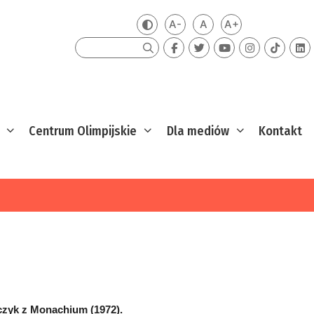
A-
A
A+
Zmień kontrast
Mniejsza czcionka
Domyślna czcionka
Większa czcion
Szukaj
Centrum Olimpijskie
Dla mediów
Kontakt
jczyk z Monachium (1972).