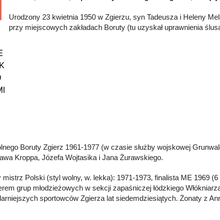
Urodzony 23 kwietnia 1950 w Zgierzu, syn Tadeusza i Heleny Mel
przy miejscowych zakładach Boruty (tu uzyskał uprawnienia ślusa
olnego Boruty Zgierz 1961-1977 (w czasie służby wojskowej Grunwal
awa Kroppa, Józefa Wojtasika i Jana Żurawskiego.
y mistrz Polski (styl wolny, w. lekka): 1971-1973, finalista ME 1969 
nerem grup młodzieżowych w sekcji zapaśniczej łódzkiego Włókniarza 
larniejszych sportowców Zgierza lat siedemdziesiątych. Żonaty z A
.