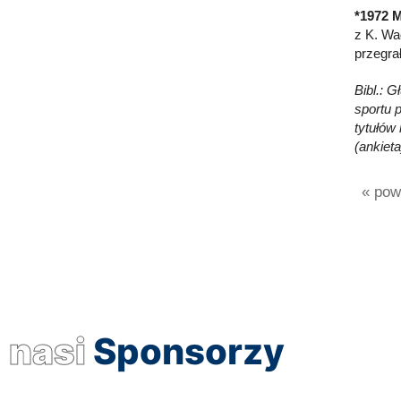
*1972 M
z K. Wad
przegra
Bibl.: 
sportu p
tytułów
(ankieta
« powr
nasi
Sponsorzy