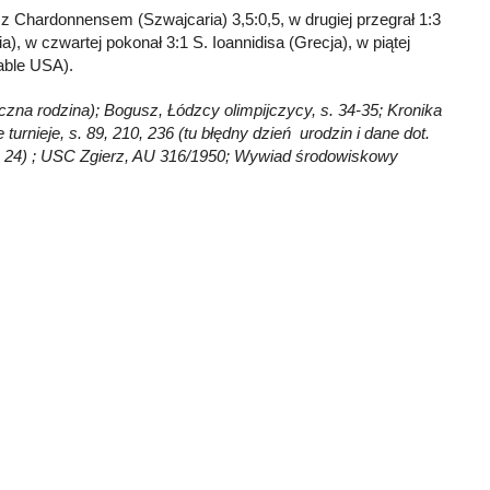
 z Chardonnensem (Szwajcaria) 3,5:0,5, w drugiej przegrał 1:3
a), w czwartej pokonał 3:1 S. Ioannidisa (Grecja), w piątej
able USA).
liczna rodzina); Bogusz, Łódzcy olimpijczycy, s. 34-35; Kronika
 turnieje, s. 89, 210, 236 (tu błędny dzień urodzin i dane dot.
nia: 24) ; USC Zgierz, AU 316/1950; Wywiad środowiskowy