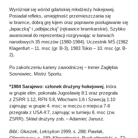
Wyróżniał się wśród gdańskiej młodzieży hokejowej.
Posiadał refleks, umiejętność przemieszczania się
w bramce, dobrą grę kijem oraz poprawne posługiwanie się
„łapaczką” i „odbijaczką” (rękawice bramkarskie). Szybko
awansował do reprezentacji rozgrywając w barwach
narodowych 35 meczów (1980-1984). Uczestnik MŚ (1982
Klagenfurt – 11. msc (gr. B-3), 1983 Tokio – 10. msc (gr. B-
2).
Po zakończeniu kariery zawodniczej – trener Zagłębia
Sosnowiec. Mistrz Sportu.
*1984 Sarajewo: członek drużyny hokejowej
, która
w grupie elim. pokonała Jugosławię 8:1 oraz przegrała
z ZSRR 1:12, RFN 5:8, Włochami 1:6 i Szwecją 1:10
zajmując w grupie 4. msc; w meczu o miejsca 7-8
przegrała z USA 4:7, zajmując w turnieju 8. msc (zw.
ZSRR). Skład drużyny zob. – Adamiec Janusz.
Bibl.: Głuszek, Leksykon 1999, s. 288; Pawlak,
Olimpijczycy, s. 189; Klimontowicz, Ruch olimpijski, s. 72;