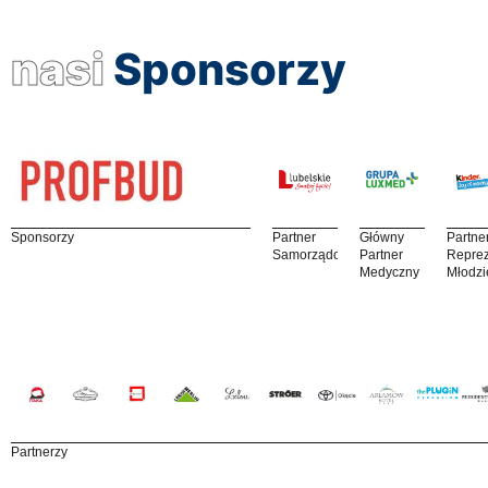
nasi
Sponsorzy
Sponsorzy
Partner
Główny
Partne
Samorządowy
Partner
Reprez
Medyczny
Młodzi
Partnerzy