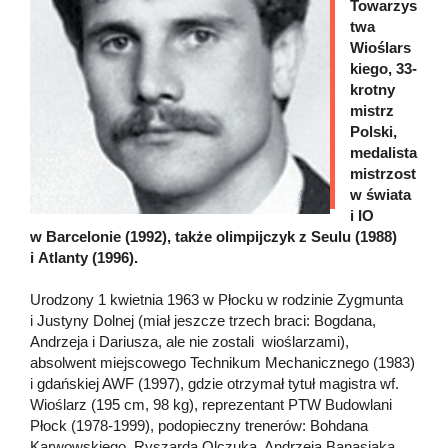
Towarzys
twa
Wioślars
kiego, 33-
krotny
mistrz
Polski,
medalista
mistrzost
w świata
i IO
w Barcelonie (1992), także olimpijczyk z Seulu (1988)
i Atlanty (1996).
Urodzony 1 kwietnia 1963 w Płocku w rodzinie Zygmunta
i Justyny Dolnej (miał jeszcze trzech braci: Bogdana,
Andrzeja i Dariusza, ale nie zostali wioślarzami),
absolwent miejscowego Technikum Mechanicznego (1983)
i gdańskiej AWF (1997), gdzie otrzymał tytuł magistra wf.
Wioślarz (195 cm, 98 kg), reprezentant PTW Budowlani
Płock (1978-1999), podopieczny trenerów: Bohdana
Karwowskiego, Ryszarda Olczuka, Andrzeja Banasiaka,