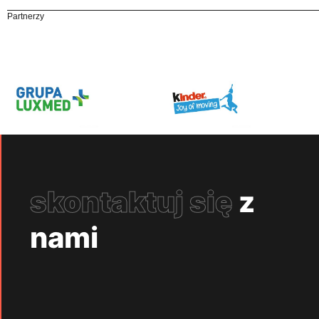
Partnerzy
skontaktuj się
z
nami