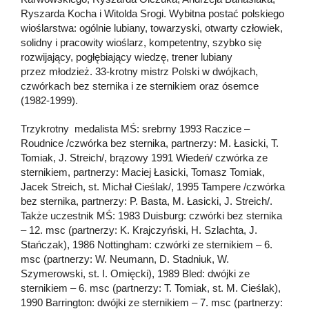
Ryszarda Kocha i Witolda Srogi. Wybitna postać polskiego
wioślarstwa: ogólnie lubiany, towarzyski, otwarty człowiek,
solidny i pracowity wioślarz, kompetentny, szybko się
rozwijający, pogłębiający wiedzę, trener lubiany
przez młodzież. 33-krotny mistrz Polski w dwójkach,
czwórkach bez sternika i ze sternikiem oraz ósemce
(1982-1999).
Trzykrotny medalista MŚ: srebrny 1993 Raczice –
Roudnice /czwórka bez sternika, partnerzy: M. Łasicki, T.
Tomiak, J. Streich/, brązowy 1991 Wiedeń/ czwórka ze
sternikiem, partnerzy: Maciej Łasicki, Tomasz Tomiak,
Jacek Streich, st. Michał Cieślak/, 1995 Tampere /czwórka
bez sternika, partnerzy: P. Basta, M. Łasicki, J. Streich/.
Także uczestnik MŚ: 1983 Duisburg: czwórki bez sternika
– 12. msc (partnerzy: K. Krajczyński, H. Szlachta, J.
Stańczak), 1986 Nottingham: czwórki ze sternikiem – 6.
msc (partnerzy: W. Neumann, D. Stadniuk, W.
Szymerowski, st. I. Omięcki), 1989 Bled: dwójki ze
sternikiem – 6. msc (partnerzy: T. Tomiak, st. M. Cieślak),
1990 Barrington: dwójki ze sternikiem – 7. msc (partnerzy: