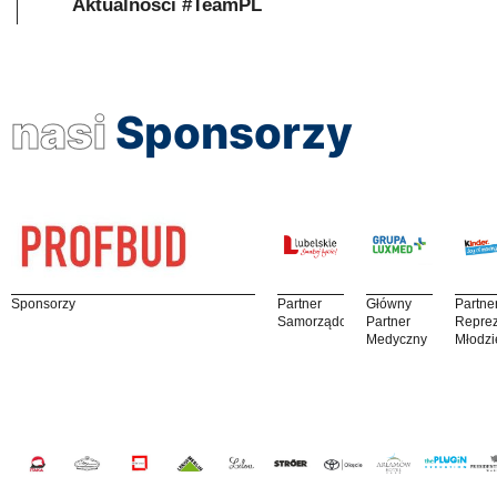
Aktualności #TeamPL
nasi
Sponsorzy
Sponsorzy
Partner
Główny
Partne
Samorządowy
Partner
Reprez
Medyczny
Młodzi