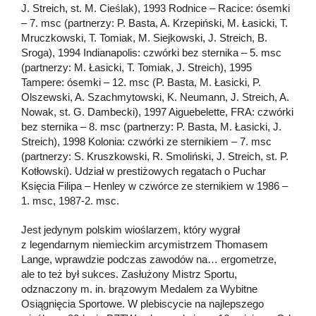
J. Streich, st. M. Cieślak), 1993 Rodnice – Racice: ósemki
– 7. msc (partnerzy: P. Basta, A. Krzepiński, M. Łasicki, T.
Mruczkowski, T. Tomiak, M. Siejkowski, J. Streich, B.
Sroga), 1994 Indianapolis: czwórki bez sternika – 5. msc
(partnerzy: M. Łasicki, T. Tomiak, J. Streich), 1995
Tampere: ósemki – 12. msc (P. Basta, M. Łasicki, P.
Olszewski, A. Szachmytowski, K. Neumann, J. Streich, A.
Nowak, st. G. Dambecki), 1997 Aiguebelette, FRA: czwórki
bez sternika – 8. msc (partnerzy: P. Basta, M. Łasicki, J.
Streich), 1998 Kolonia: czwórki ze sternikiem – 7. msc
(partnerzy: S. Kruszkowski, R. Smoliński, J. Streich, st. P.
Kotłowski). Udział w prestiżowych regatach o Puchar
Księcia Filipa – Henley w czwórce ze sternikiem w 1986 –
1. msc, 1987-2. msc.
Jest jedynym polskim wioślarzem, który wygrał
z legendarnym niemieckim arcymistrzem Thomasem
Lange, wprawdzie podczas zawodów na… ergometrze,
ale to też był sukces. Zasłużony Mistrz Sportu,
odznaczony m. in. brązowym Medalem za Wybitne
Osiągnięcia Sportowe. W plebiscycie na najlepszego