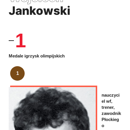
Jankowski
1
Medale igrzysk olimpijskich
1
nauczyci
el wf,
trener,
zawodnik
Płockieg
o