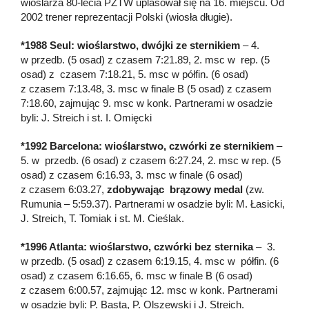
wioślarza 80-lecia PZTW uplasował się na 16. miejscu. Od
2002 trener reprezentacji Polski (wiosła długie).
*1988 Seul: wioślarstwo, dwójki ze sternikiem
– 4.
w przedb. (5 osad) z czasem 7:21.89, 2. msc w rep. (5
osad) z czasem 7:18.21, 5. msc w półfin. (6 osad)
z czasem 7:13.48, 3. msc w finale B (5 osad) z czasem
7:18.60, zajmując 9. msc w konk. Partnerami w osadzie
byli: J. Streich i st. I. Omięcki
*1992 Barcelona: wioślarstwo, czwórki ze sternikiem
–
5. w przedb. (6 osad) z czasem 6:27.24, 2. msc w rep. (5
osad) z czasem 6:16.93, 3. msc w finale (6 osad)
z czasem 6:03.27,
zdobywając brązowy medal
(zw.
Rumunia – 5:59.37). Partnerami w osadzie byli: M. Łasicki,
J. Streich, T. Tomiak i st. M. Cieślak.
*1996 Atlanta: wioślarstwo, czwórki bez sternika
– 3.
w przedb. (5 osad) z czasem 6:19.15, 4. msc w półfin. (6
osad) z czasem 6:16.65, 6. msc w finale B (6 osad)
z czasem 6:00.57, zajmując 12. msc w konk. Partnerami
w osadzie byli: P. Basta, P. Olszewski i J. Streich.