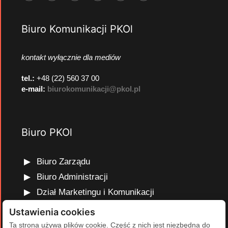
Biuro Komunikacji PKOl
kontakt wyłącznie dla mediów
tel.:
+48 (22) 560 37 00
e-mail:
biurokomunikacji@pkol.pl
Biuro PKOl
Biuro Zarządu
Biuro Administracji
Dział Marketingu i Komunikacji
Dział Edukacji Olimpijskiej
Ustawienia cookies
Dział Finansów i Kadr
Ta strona używa plików cookie. Część z nich jest niezbędna do