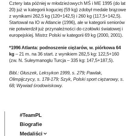
Cztery lata później w młodzieżowych MŚ i ME 1995 (do lat
20) już w kategorii koguciej (59 kg) zdobył medale brązowe
z wynikami 262,5 kg (120+142,5) i 260 kg (117,5+142,5).
Startował na IO w Atlancie (1996), ale w kategorii seniorów
nie potwierdził już przynależności do czołówki światowej i
europejskiej. Mistrz Polski w kategorii 69 kg (2000, 2001).
*1996 Atlanta: podnoszenie ciężarów, w. piórkowa 64
kg
– 21 m. na 36 start. z wynikiem 282,5 kg: 122,5+160
(zw. N. Suleymanoglu Turcja – 335 kg: 147,5+187,5).
Bibl.: Głuszek, Leksykon 1999, s. 279; Pawlak,
Olimpijczycy, s. 178-179; Szyk, Polski sport ciężarowy, s.
68; Wywiad środowiskowy.
#TeamPL
Biografie
Medaliści