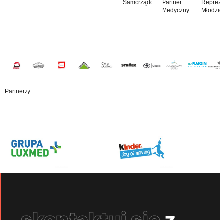
Samorządowy
Partner
Reprez
Medyczny
Młodzi
Partnerzy
skontaktuj się
z