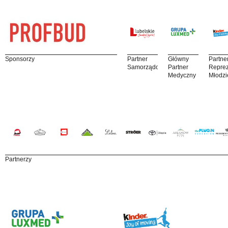
Sponsorzy
Partner
Główny
Partne
Samorządowy
Partner
Reprez
Medyczny
Młodzi
Partnerzy