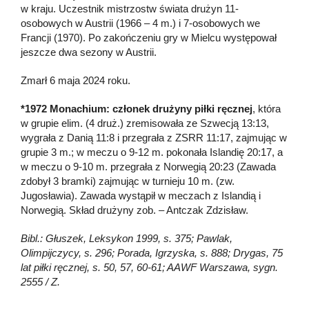
w kraju. Uczestnik mistrzostw świata drużyn 11-
osobowych w Austrii (1966 – 4 m.) i 7-osobowych we
Francji (1970). Po zakończeniu gry w Mielcu występował
jeszcze dwa sezony w Austrii.
Zmarł 6 maja 2024 roku.
*1972 Monachium: członek drużyny piłki ręcznej
, która
w grupie elim. (4 druż.) zremisowała ze Szwecją 13:13,
wygrała z Danią 11:8 i przegrała z ZSRR 11:17, zajmując w
grupie 3 m.; w meczu o 9-12 m. pokonała Islandię 20:17, a
w meczu o 9-10 m. przegrała z Norwegią 20:23 (Zawada
zdobył 3 bramki) zajmując w turnieju 10 m. (zw.
Jugosławia). Zawada wystąpił w meczach z Islandią i
Norwegią. Skład drużyny zob. – Antczak Zdzisław.
Bibl.: Głuszek, Leksykon 1999, s. 375; Pawlak,
Olimpijczycy, s. 296; Porada, Igrzyska, s. 888; Drygas, 75
lat piłki ręcznej, s. 50, 57, 60-61; AAWF Warszawa, sygn.
2555 / Z.