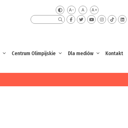
A-
A
A+
Zmień kontrast
Mniejsza czcionka
Domyślna czcionka
Większa czcion
Szukaj
Centrum Olimpijskie
Dla mediów
Kontakt