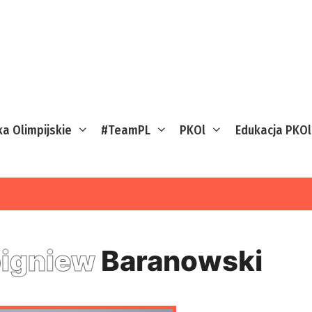
ka Olimpijskie
#TeamPL
PKOl
Edukacja PKOl
igniew
Baranowski