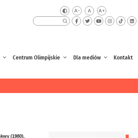
A-
A
A+
Zmień kontrast
Mniejsza czcionka
Domyślna czcionka
Większa czcion
Szukaj
Centrum Olimpijskie
Dla mediów
Kontakt
skwy (1980).