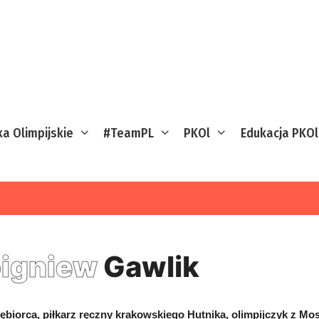
ka Olimpijskie
#TeamPL
PKOl
Edukacja PKOl
igniew
Gawlik
ębiorca, piłkarz ręczny krakowskiego Hutnika, olimpijczyk z Mo