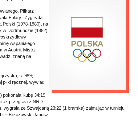
wlanego. Piłkarz
ła Fulary i Zygfryda
a Polski (1978-1980), na
Ś w Dortmundzie (1982).
ewoskrzydłowy
opinię wspaniałego
 w Austrii. Mistrz
rowadzi znaną na
Igrzyska, s. 989;
j piłki ręcznej, wywiad
ż.) pokonała Kubę 34:19
 oraz przegrała z NRD
m. wygrała ze Szwajcarią 23:22 (1 bramka) zajmując w turnieju
b. – Brzozowski Janusz.