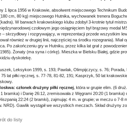
y 1 lipca 1956 w Krakowie, absolwent miejscowego Technikum Budo
(180 cm, 80 kg) miejscowego Hutnika, wychowanek trenera Boguchwa
(kadra). W barwach krakowskiego klubu zdobył 3-krotnie tytuł mistrz
międzynarodowej czołowym jego osiągnięciem był brązowy medal M
e – skrzydłowy i rozgrywający, w reprezentacji przede wszystkim l
wał również w drugiej linii, najczęściej na środku rozegrania). Miał 
ca. Po zakończeniu gry w Hutniku, przez kilka lat grał z powodzeniem
(1985). Żonaty (ma syna i córkę). Mieszka w Bielsku Białej, gdzie p
idziu dyskotekę.
Głuszek, Leksykon 1999, s. 193; Pawlak, Olimpijczycy, s. 76; Porada, 
75 lat piłki ręcznej, s. 77-78, 81-82, 191; Kasprzyk, 50 lat krakowskie
iskowy.
oskwa: członek drużyny piłki ręcznej
, która w grupie elim. (6 dru
 1 bramka) i Danię 26:12, zremisowała z Węgrami 20:20 (1 bramka)
 Hiszpanią 22:24 (2 bramki), zajmując 4 m. w grupie; w meczu o 7-8 
w. NRD). Gawlik wystąpił we wszystkich meczach. Skład drużyny zo
ót do listy