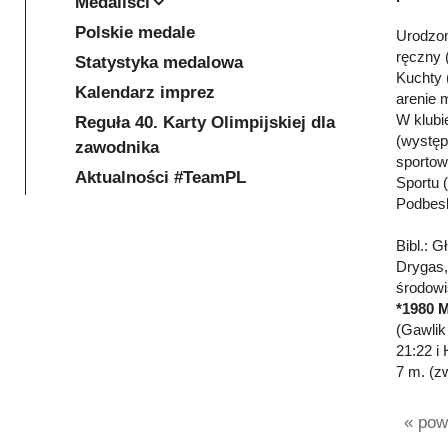
Medaliści
Polskie medale
Urodzon
ręczny 
Statystyka medalowa
Kuchty 
Kalendarz imprez
arenie 
W klubi
Reguła 40. Karty Olimpijskiej dla
(występo
zawodnika
sportow
Aktualności #TeamPL
Sportu 
Podbesk
Bibl.: 
Drygas, 
środow
*1980 M
(Gawlik
21:22 i
7 m. (z
« powr