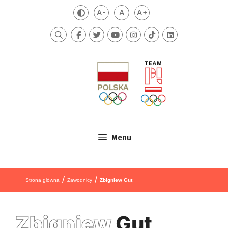
Przejdź do treści
A-
A
A+
Zmień kontrast
Mniejsza czcionka
Domyślna czcionka
Większa czcionka
Szukaj
Menu
/
/
Strona główna
Zawodnicy
Zbigniew Gut
Zbigniew
Gut