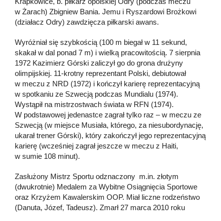
Krapkowice, b. piłkarz opolskiej Odry (podczas meczu
w Żarach) Zbigniew Bania. Jemu i Ryszardowi Brożkowi
(działacz Odry) zawdzięcza piłkarski awans.
Wyróżniał się szybkością (100 m biegał w 11 sekund,
skakał w dal ponad 7 m) i wielką pracowitością. 7 sierpnia
1972 Kazimierz Górski zaliczył go do grona drużyny
olimpijskiej. 11-krotny reprezentant Polski, debiutował
w meczu z NRD (1972) i kończył karierę reprezentacyjną
w spotkaniu ze Szwecją podczas Mundialu (1974).
Wystąpił na mistrzostwach świata w RFN (1974).
W podstawowej jedenastce zagrał tylko raz – w meczu ze
Szwecją (w miejsce Musiała, którego, za niesubordynację,
ukarał trener Górski), który zakończył jego reprezentacyjną
karierę (wcześniej zagrał jeszcze w meczu z Haiti,
w sumie 108 minut).
Zasłużony Mistrz Sportu odznaczony m.in. złotym
(dwukrotnie) Medalem za Wybitne Osiągnięcia Sportowe
oraz Krzyżem Kawalerskim OOP. Miał liczne rodzeństwo
(Danuta, Józef, Tadeusz). Zmarł 27 marca 2010 roku