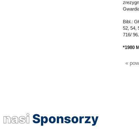
zrezygn
Gwardia
Bibl.: G
52, 54,
716/ 96.
*1980 
« powr
nasi
Sponsorzy