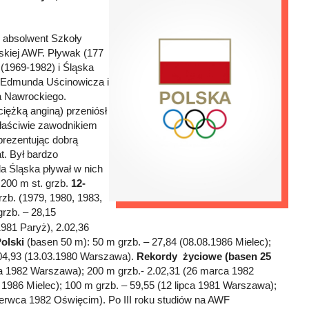
, absolwent Szkoły
skiej AWF. Pływak (177
 (1969-1982) i Śląska
, Edmunda Uścinowicza i
a Nawrockiego.
iężką anginą) przeniósł
właściwie zawodnikiem
 prezentując dobrą
t. Był bardzo
la Śląska pływał w nich
200 m st. grzb.
12-
zb. (1979, 1980, 1983,
rzb. – 28,15
1981 Paryż), 2.02,36
Polski
(basen 50 m): 50 m grzb. – 27,84 (08.08.1986 Mielec);
2.04,93 (13.03.1980 Warszawa).
Rekordy życiowe (basen 25
ca 1982 Warszawa); 200 m grzb.- 2.02,31 (26 marca 1982
a 1986 Mielec); 100 m grzb. – 59,55 (12 lipca 1981 Warszawa);
erwca 1982 Oświęcim). Po III roku studiów na AWF