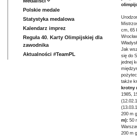
Medaliści
olimpij
Polskie medale
Urodzon
Statystyka medalowa
Mistrzo
Kalendarz imprez
cm, 65 
Wrocław
Reguła 40. Karty Olimpijskiej dla
Władysł
zawodnika
Jak wsz
Aktualności #TeamPL
się do 
jednej 
międzyn
pożytec
także k
krotny 
1985, 1
(12.02.
(13.03.
200 m g
m):
50 m
Warsza
200 m g