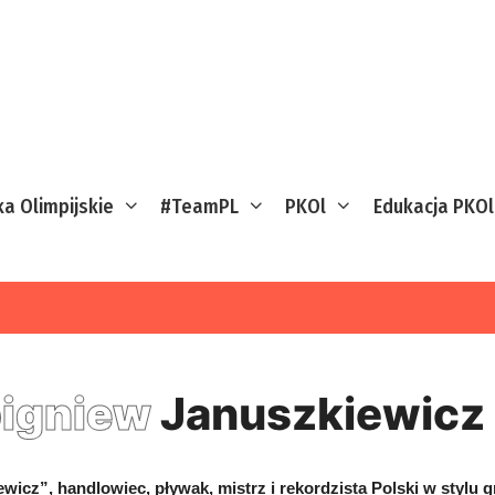
ka Olimpijskie
#TeamPL
PKOl
Edukacja PKOl
igniew
Januszkiewicz
ewicz”, handlowiec, pływak, mistrz i rekordzista Polski w stylu 