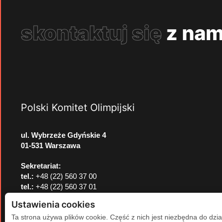
skontaktuj się
z nam
Polski Komitet Olimpijski
ul. Wybrzeże Gdyńskie 4
01-531 Warszawa
Sekretariat:
tel.:
+48 (22) 560 37 00
tel.:
+48 (22) 560 37 01
e-mail:
pkol@pkol.pl
Ustawienia cookies
Ta strona używa plików cookie. Część z nich jest niezbędna do dzia