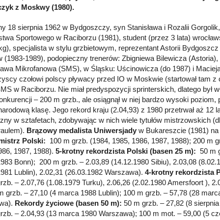
czyk z Moskwy (1980).
y 18 sierpnia 1962 w Bydgoszczy, syn Stanisława i Rozalii Gorgolik
stwa Sportowego w Raciborzu (1981), student (przez 3 lata) wrocław
kg), specjalista w stylu grzbietowym, reprezentant Astorii Bydgoszcz
 (1983-1989), podopieczny trenerów: Zbigniewa Bilewicza (Astoria)
awa Mikrofanowa (SMS), w Śląsku: Uścinowicza (do 1987) i Maciej
yscy czołowi polscy pływacy przed IO w Moskwie (startował tam z c
SMS w Raciborzu. Nie miał predyspozycji sprinterskich, dlatego był 
konkurencji – 200 m grzb., ale osiągnął w niej bardzo wysoki poziom,
arodową klasę. Jego rekord kraju (2.04,93) z 1980 przetrwał aż 12 la
zny w sztafetach, zdobywając w nich wiele tytułów mistrzowskich (d
raulem).
Brązowy medalista Uniwersjady
w Bukareszcie (1981) na 
mistrz Polski:
100 m grzb. (1984, 1985, 1986, 1987, 1988); 200 m gr
986, 1987, 1988).
5-krotny rekordzista Polski (basen 25 m):
50 m g
1983 Bonn); 200 m grzb. – 2.03,89 (14.12.1980 Sibiu), 2.03,08 (8.02.
1981 Lublin), 2.02,31 (26.03.1982 Warszawa).
4-krotny rekordzista 
rzb. – 2.07,76 (1.08.1979 Turku), 2.06,26 (2.02.1980 Amersfoort ), 
 grzb. – 27,10 (4 marca 1988 Lublin); 100 m grzb. – 57,78 (28 mar
wa).
Rekordy życiowe (basen 50 m):
50 m grzb. – 27,82 (8 sierpni
rzb. – 2.04,93 (13 marca 1980 Warszawa); 100 m mot. – 59,00 (5 cz