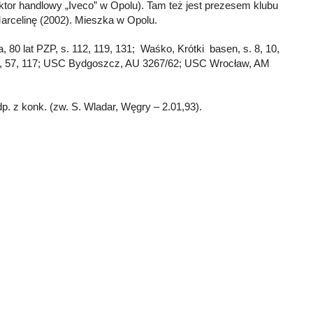
ktor handlowy „Iveco” w Opolu). Tam też jest prezesem klubu
Marcelinę (2002). Mieszka w Opolu.
, 80 lat PZP, s. 112, 119, 131; Waśko, Krótki basen, s. 8, 10,
4, 46, 57, 117; USC Bydgoszcz, AU 3267/62; USC Wrocław, AM
p. z konk. (zw. S. Wladar, Węgry – 2.01,93).