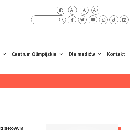
A-
A
A+
Zmień kontrast
Mniejsza czcionka
Domyślna czcionka
Większa czcion
Szukaj
Centrum Olimpijskie
Dla mediów
Kontakt
grzbietowym,