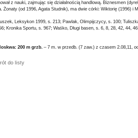
ował z nauki, zajmując się działalnością handlową. Biznesmen (dyre
. Żonaty (od 1996, Agata Studnik), ma dwie córki: Wiktorię (1996) i 
łuszek, Leksykon 1999, s. 213; Pawlak, Olimpijczycy, s. 100; Tuliszka
 56; Kronika Sportu, s. 967; Waśko, Długi basen, s. 6, 8, 28, 42, 4
Moskwa: 200 m grzb.
– 7 m. w przedb. (7 zaw.) z czasem 2.08,11, od
ót do listy