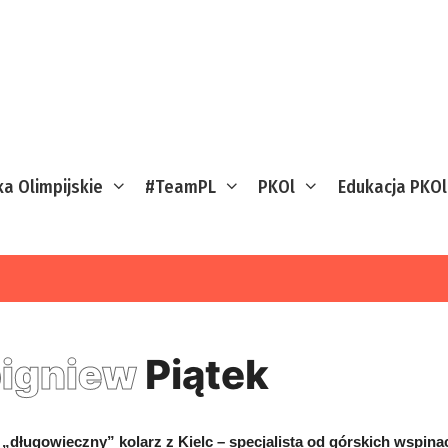
ka Olimpijskie
#TeamPL
PKOl
Edukacja PKOl
igniew
Piątek
 „długowieczny” kolarz z Kielc – specjalista od górskich wspina