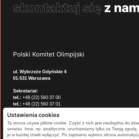
skontaktuj się
z nam
Polski Komitet Olimpijski
ul. Wybrzeże Gdyńskie 4
01-531 Warszawa
Sekretariat:
tel.:
+48 (22) 560 37 00
tel.:
+48 (22) 560 37 01
e-mail:
pkol@pkol.pl
Ustawienia cookies
Ta strona używa plików cookie. Część z nich jest niezbędna do dzia
serwisu. Inne, np. analityczne, uruchamiamy tylko za Twoją zgodą
je w każdej chwili wyłączyć. Po zapisaniu wyboru strona automatycz