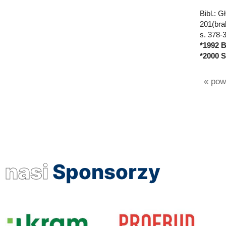
Bibl.: 
201(bra
s. 378-
*1992 B
*2000 S
« powr
nasi
Sponsorzy