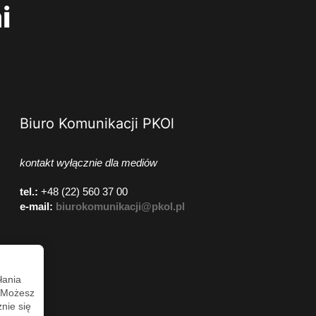
i
Biuro Komunikacji PKOl
kontakt wyłącznie dla mediów
tel.:
+48 (22) 560 37 00
e-mail:
biurokomunikacji@pkol.pl
łania
. Możesz
nie się