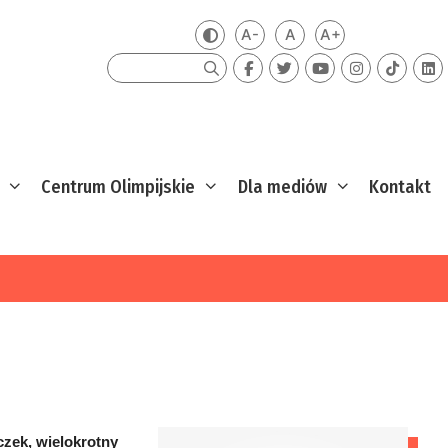
A-
A
A+
Zmień kontrast
Mniejsza czcionka
Domyślna czcionka
Większa czcion
Szukaj
Centrum Olimpijskie
Dla mediów
Kontakt
czek, wielokrotny