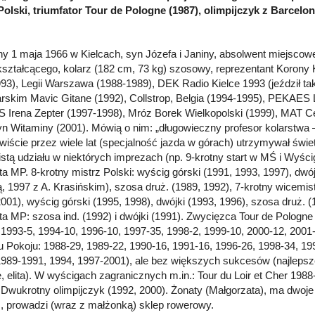
Polski, triumfator Tour de Pologne (1987), olimpijczyk z Barcelon
y 1 maja 1966 w Kielcach, syn Józefa i Janiny, absolwent miejsco
ształcącego, kolarz (182 cm, 73 kg) szosowy, reprezentant Korony K
93), Legii Warszawa (1988-1989), DEK Radio Kielce 1993 (jeździł t
rskim Mavic Gitane (1992), Collstrop, Belgia (1994-1995), PEKAES 
Irena Zepter (1997-1998), Mróz Borek Wielkopolski (1999), MAT Cer
n Witaminy (2001). Mówią o nim: „długowieczny profesor kolarstwa
iście przez wiele lat (specjalność jazda w górach) utrzymywał świet
istą udziału w niektórych imprezach (np. 9-krotny start w MŚ i Wyśc
ta MP. 8-krotny mistrz Polski: wyścig górski (1991, 1993, 1997), dwój
, 1997 z A. Krasińskim), szosa druż. (1989, 1992), 7-krotny wicemist
2001), wyścig górski (1995, 1998), dwójki (1993, 1996), szosa druż. (
ta MP: szosa ind. (1992) i dwójki (1991). Zwycięzca Tour de Pologne 
 1993-5, 1994-10, 1996-10, 1997-35, 1998-2, 1999-10, 2000-12, 2001-
 Pokoju: 1988-29, 1989-22, 1990-16, 1991-16, 1996-26, 1998-34, 199
1989-1991, 1994, 1997-2001), ale bez większych sukcesów (najlepsz
e, elita). W wyścigach zagranicznych m.in.: Tour du Loir et Cher 19
 Dwukrotny olimpijczyk (1992, 2000). Żonaty (Małgorzata), ma dwoje 
 prowadzi (wraz z małżonką) sklep rowerowy.