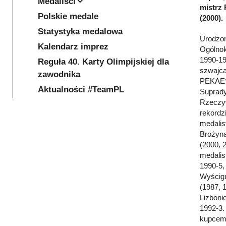
Medaliści
mistrz 
Polskie medale
(2000).
Statystyka medalowa
Urodzon
Kalendarz imprez
Ogólnok
1990-19
Reguła 40. Karty Olimpijskiej dla
szwajca
zawodnika
PEKAES 
Aktualności #TeamPL
Suprady
Rzeczyw
rekordz
medalis
Brożyną
(2000, 
medalis
1990-5,
Wyścigu
(1987, 
Lizboni
1992-3.
kupcem,