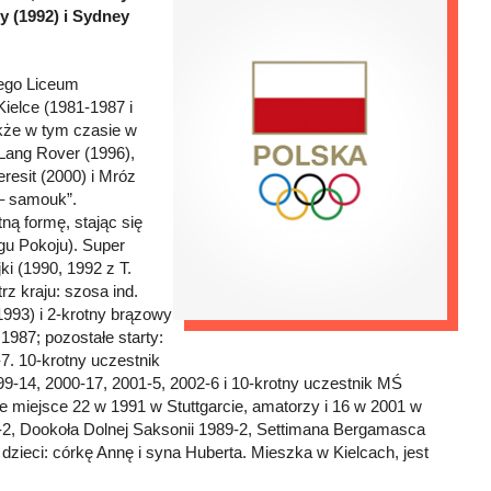
y (1992) i Sydney
wego Liceum
ielce (1981-1987 i
akże w tym czasie w
Lang Rover (1996),
esit (2000) i Mróz
 – samouk”.
ną formę, stając się
igu Pokoju). Super
ki (1990, 1992 z T.
rz kraju: szosa ind.
1993) i 2-krotny brązowy
1987; pozostałe starty:
7. 10-krotny uczestnik
9-14, 2000-17, 2001-5, 2002-6 i 10-krotny uczestnik MŚ
e miejsce 22 w 1991 w Stuttgarcie, amatorzy i 16 w 2001 w
88-2, Dookoła Dolnej Saksonii 1989-2, Settimana Bergamasca
dzieci: córkę Annę i syna Huberta. Mieszka w Kielcach, jest