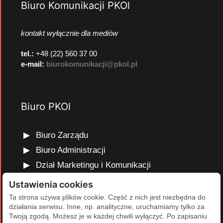
Biuro Komunikacji PKOl
kontakt wyłącznie dla mediów
tel.:
+48 (22) 560 37 00
e-mail:
biurokomunikacji@pkol.pl
Biuro PKOl
Biuro Zarządu
Biuro Administracji
Dział Marketingu i Komunikacji
Dział Edukacji Olimpijskiej
Ustawienia cookies
Dział Finansów i Kadr
Ta strona używa plików cookie. Część z nich jest niezbędna do
działania serwisu. Inne, np. analityczne, uruchamiamy tylko za
Dział Projektów Olimpijskich
Twoją zgodą. Możesz je w każdej chwili wyłączyć. Po zapisaniu