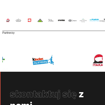
Partnerzy
skontaktuj się
z