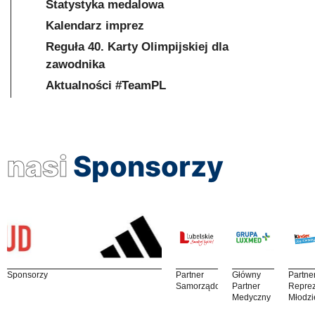
Statystyka medalowa
Kalendarz imprez
Reguła 40. Karty Olimpijskiej dla
zawodnika
Aktualności #TeamPL
nasi
Sponsorzy
Sponsorzy
Partner
Główny
Partne
Samorządowy
Partner
Reprez
Medyczny
Młodzi