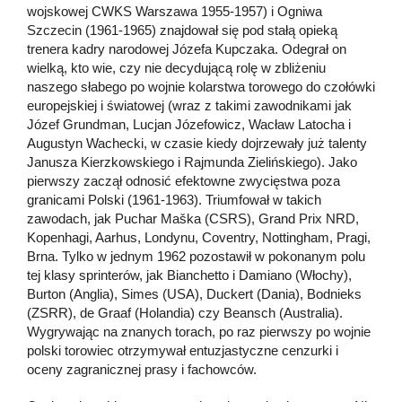
wojskowej CWKS Warszawa 1955-1957) i Ogniwa
Szczecin (1961-1965) znajdował się pod stałą opieką
trenera kadry narodowej Józefa Kupczaka. Odegrał on
wielką, kto wie, czy nie decydującą rolę w zbliżeniu
naszego słabego po wojnie kolarstwa torowego do czołówki
europejskiej i światowej (wraz z takimi zawodnikami jak
Józef Grundman, Lucjan Józefowicz, Wacław Latocha i
Augustyn Wachecki, w czasie kiedy dojrzewały już talenty
Janusza Kierzkowskiego i Rajmunda Zielińskiego). Jako
pierwszy zaczął odnosić efektowne zwycięstwa poza
granicami Polski (1961-1963). Triumfował w takich
zawodach, jak Puchar Maška (CSRS), Grand Prix NRD,
Kopenhagi, Aarhus, Londynu, Coventry, Nottingham, Pragi,
Brna. Tylko w jednym 1962 pozostawił w pokonanym polu
tej klasy sprinterów, jak Bianchetto i Damiano (Włochy),
Burton (Anglia), Simes (USA), Duckert (Dania), Bodnieks
(ZSRR), de Graaf (Holandia) czy Beansch (Australia).
Wygrywając na znanych torach, po raz pierwszy po wojnie
polski torowiec otrzymywał entuzjastyczne cenzurki i
oceny zagranicznej prasy i fachowców.