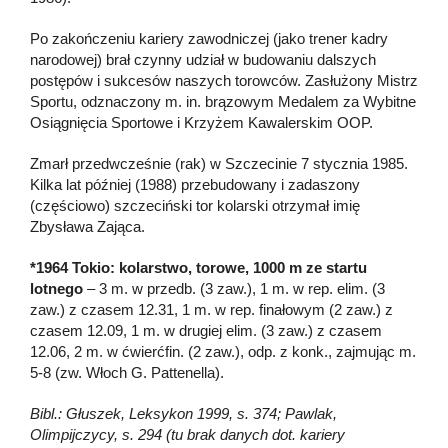
Po zakończeniu kariery zawodniczej (jako trener kadry
narodowej) brał czynny udział w budowaniu dalszych
postępów i sukcesów naszych torowców. Zasłużony Mistrz
Sportu, odznaczony m. in. brązowym Medalem za Wybitne
Osiągnięcia Sportowe i Krzyżem Kawalerskim OOP.
Zmarł przedwcześnie (rak) w Szczecinie 7 stycznia 1985.
Kilka lat później (1988) przebudowany i zadaszony
(częściowo) szczeciński tor kolarski otrzymał imię
Zbysława Zająca.
*1964 Tokio: kolarstwo, torowe, 1000 m ze startu
lotnego
– 3 m. w przedb. (3 zaw.), 1 m. w rep. elim. (3
zaw.) z czasem 12.31, 1 m. w rep. finałowym (2 zaw.) z
czasem 12.09, 1 m. w drugiej elim. (3 zaw.) z czasem
12.06, 2 m. w ćwierćfin. (2 zaw.), odp. z konk., zajmując m.
5-8 (zw. Włoch G. Pattenella).
Bibl.: Głuszek, Leksykon 1999, s. 374; Pawlak,
Olimpijczycy, s. 294 (tu brak danych dot. kariery