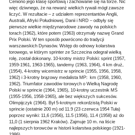
Ceniono jego klasę sportową i zachowanie się na torze. Nic
więc dziwnego, że na rewanż wielkich rywali mógł zawsze
liczyć. W rezultacie – z udziałem reprezentantów Anglii,
Australii, Afryki Południowej, Danii i NRD – odbyły się
pierwsze wielkie międzynarodowe zawody na polskich
torach (1962), które potem (1963) otrzymały nazwę Grand
Prix Polski. W ten sposób powrócono do tradycji
warszawskich Dynasów. Wstęp do odnowy kolarstwa
torowego, w którym sprinter ze Szczecina odegrał wielką
rolę, został dokonany. 10-krotny mistrz Polski: sprint (1957,
1959-1961, 1963-1965), tandemy (1963, 1964), 4 km druż,
(1954), 4-krotny wicemistrz w sprincie (1955, 1956, 1958,
1962) i 3-krotny brązowy medalista MP: km (1958, 1960,
1962). Triumfator zawodów torowych o Wielką Nagrodę
Polski w sprincie (1964, 1965), 10-krotny uczestnik MŚ
(1955-1956, 1958-1965), ale bez większych sukcesów.
Olimpijczyk (1964). Był 5-krotnym rekordzistą Polski w
sprincie (ostatnie 200 m) od 11.9 (23 czerwca 1954 Tuła)
poprzez wyniki: 11,6 (1956), 11.5 (1956), 11.4 (1958) aż do
11,0 (1 sierpnia 1962 Kraków). Zajmuje 10 m. na liście
najlepszych torowców w historii kolarstwa polskiego (1921-
1986).