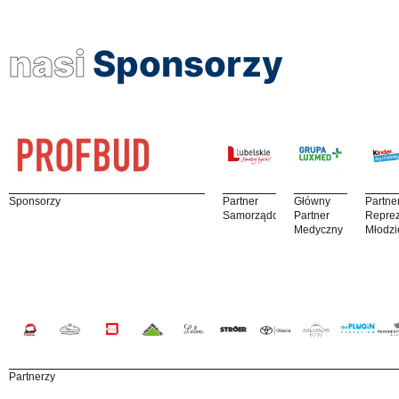
nasi
Sponsorzy
Sponsorzy
Partner
Główny
Partne
Samorządowy
Partner
Reprez
Medyczny
Młodzi
Partnerzy