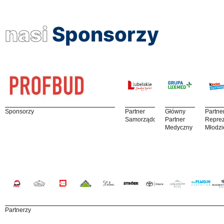
nasi
Sponsorzy
Sponsorzy
Partner
Główny
Partne
Samorządowy
Partner
Reprez
Medyczny
Młodzi
Partnerzy