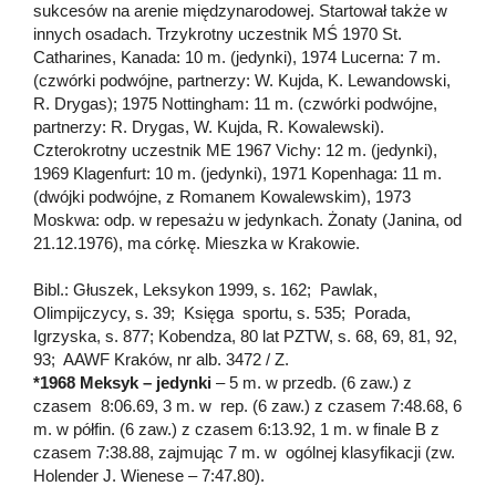
sukcesów na arenie międzynarodowej. Startował także w
innych osadach. Trzykrotny uczestnik MŚ 1970 St.
Catharines, Kanada: 10 m. (jedynki), 1974 Lucerna: 7 m.
(czwórki podwójne, partnerzy: W. Kujda, K. Lewandowski,
R. Drygas); 1975 Nottingham: 11 m. (czwórki podwójne,
partnerzy: R. Drygas, W. Kujda, R. Kowalewski).
Czterokrotny uczestnik ME 1967 Vichy: 12 m. (jedynki),
1969 Klagenfurt: 10 m. (jedynki), 1971 Kopenhaga: 11 m.
(dwójki podwójne, z Romanem Kowalewskim), 1973
Moskwa: odp. w repesażu w jedynkach. Żonaty (Janina, od
21.12.1976), ma córkę. Mieszka w Krakowie.
Bibl.: Głuszek, Leksykon 1999, s. 162; Pawlak,
Olimpijczycy, s. 39; Księga sportu, s. 535; Porada,
Igrzyska, s. 877; Kobendza, 80 lat PZTW, s. 68, 69, 81, 92,
93; AAWF Kraków, nr alb. 3472 / Z.
*1968 Meksyk – jedynki
– 5 m. w przedb. (6 zaw.) z
czasem 8:06.69, 3 m. w rep. (6 zaw.) z czasem 7:48.68, 6
m. w półfin. (6 zaw.) z czasem 6:13.92, 1 m. w finale B z
czasem 7:38.88, zajmując 7 m. w ogólnej klasyfikacji (zw.
Holender J. Wienese – 7:47.80).