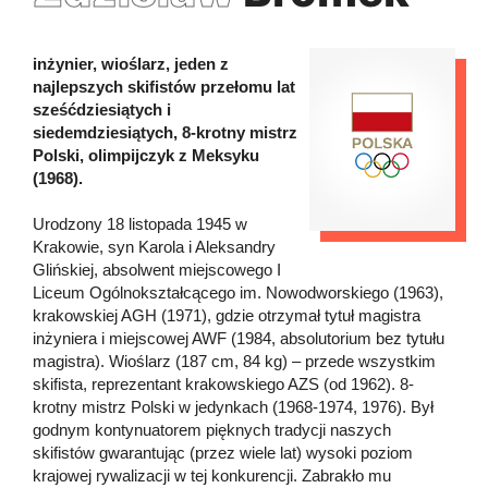
inżynier, wioślarz, jeden z
najlepszych skifistów przełomu lat
sześćdziesiątych i
siedemdziesiątych, 8-krotny mistrz
Polski, olimpijczyk z Meksyku
(1968).
Urodzony 18 listopada 1945 w
Krakowie, syn Karola i Aleksandry
Glińskiej, absolwent miejscowego I
Liceum Ogólnokształcącego im. Nowodworskiego (1963),
krakowskiej AGH (1971), gdzie otrzymał tytuł magistra
inżyniera i miejscowej AWF (1984, absolutorium bez tytułu
magistra). Wioślarz (187 cm, 84 kg) – przede wszystkim
skifista, reprezentant krakowskiego AZS (od 1962). 8-
krotny mistrz Polski w jedynkach (1968-1974, 1976). Był
godnym kontynuatorem pięknych tradycji naszych
skifistów gwarantując (przez wiele lat) wysoki poziom
krajowej rywalizacji w tej konkurencji. Zabrakło mu