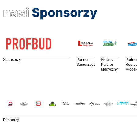
nasi
Sponsorzy
Sponsorzy
Partner
Główny
Partne
Samorządowy
Partner
Reprez
Medyczny
Młodzi
Partnerzy