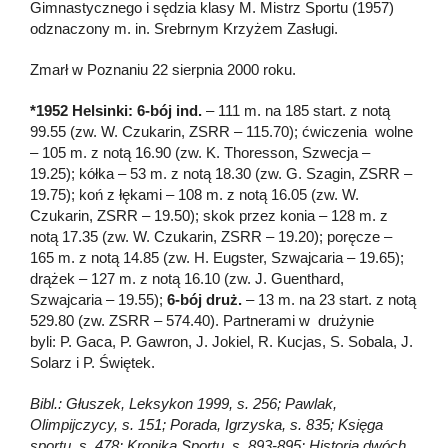
Gimnastycznego i sędzia klasy M. Mistrz Sportu (1957)
odznaczony m. in. Srebrnym Krzyżem Zasługi.
Zmarł w Poznaniu 22 sierpnia 2000 roku.
*1952 Helsinki: 6-bój ind.
– 111 m. na 185 start. z notą
99.55 (zw. W. Czukarin, ZSRR – 115.70); ćwiczenia wolne
– 105 m. z notą 16.90 (zw. K. Thoresson, Szwecja –
19.25); kółka – 53 m. z notą 18.30 (zw. G. Szagin, ZSRR –
19.75); koń z łękami – 108 m. z notą 16.05 (zw. W.
Czukarin, ZSRR – 19.50); skok przez konia – 128 m. z
notą 17.35 (zw. W. Czukarin, ZSRR – 19.20); poręcze –
165 m. z notą 14.85 (zw. H. Eugster, Szwajcaria – 19.65);
drążek – 127 m. z notą 16.10 (zw. J. Guenthard,
Szwajcaria – 19.55);
6-bój
druż.
– 13 m. na 23 start. z notą
529.80 (zw. ZSRR – 574.40). Partnerami w drużynie
byli: P. Gaca, P. Gawron, J. Jokiel, R. Kucjas, S. Sobala, J.
Solarz i P. Świętek.
Bibl.: Głuszek, Leksykon 1999, s. 256; Pawlak,
Olimpijczycy, s. 151; Porada, Igrzyska, s. 835; Księga
sportu, s. 478; Kronika Sportu, s. 893-895; Historia dwóch