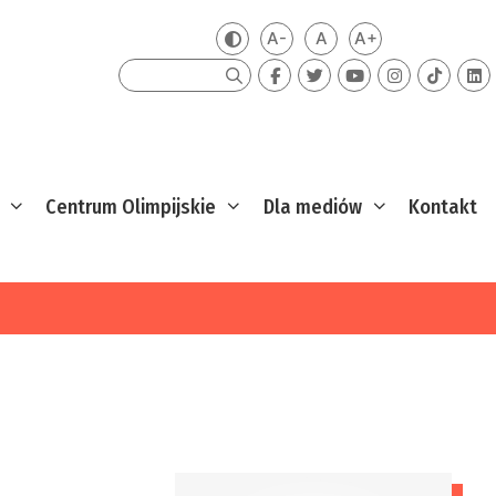
A-
A
A+
Zmień kontrast
Mniejsza czcionka
Domyślna czcionka
Większa czcion
Szukaj
Centrum Olimpijskie
Dla mediów
Kontakt