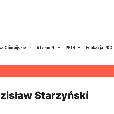
ka Olimpijskie
#TeamPL
PKOl
Edukacja PKOl
zisław Starzyński