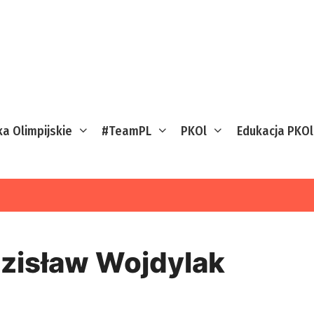
ka Olimpijskie
#TeamPL
PKOl
Edukacja PKOl
zisław Wojdylak