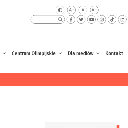
A-
A
A+
Zmień kontrast
Mniejsza czcionka
Domyślna czcionka
Większa czcion
Szukaj
Centrum Olimpijskie
Dla mediów
Kontakt