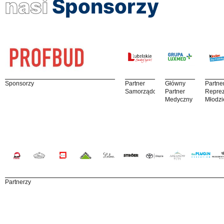
nasi
Sponsorzy
Sponsorzy
Partner
Główny
Partne
Samorządowy
Partner
Reprez
Medyczny
Młodzi
Partnerzy