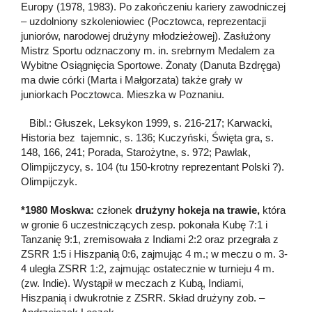
Europy (1978, 1983). Po zakończeniu kariery zawodniczej
– uzdolniony szkoleniowiec (Pocztowca, reprezentacji
juniorów, narodowej drużyny młodzieżowej). Zasłużony
Mistrz Sportu odznaczony m. in. srebrnym Medalem za
Wybitne Osiągnięcia Sportowe. Żonaty (Danuta Bzdręga)
ma dwie córki (Marta i Małgorzata) także grały w
juniorkach Pocztowca. Mieszka w Poznaniu.
Bibl.: Głuszek, Leksykon 1999, s. 216-217; Karwacki,
Historia bez tajemnic, s. 136; Kuczyński, Święta gra, s.
148, 166, 241; Porada, Starożytne, s. 972; Pawlak,
Olimpijczycy, s. 104 (tu 150-krotny reprezentant Polski ?).
Olimpijczyk.
*1980 Moskwa:
członek
drużyny hokeja na trawie,
która
w gronie 6 uczestniczących zesp. pokonała Kubę 7:1 i
Tanzanię 9:1, zremisowała z Indiami 2:2 oraz przegrała z
ZSRR 1:5 i Hiszpanią 0:6, zajmując 4 m.; w meczu o m. 3-
4 uległa ZSRR 1:2, zajmując ostatecznie w turnieju 4 m.
(zw. Indie). Wystąpił w meczach z Kubą, Indiami,
Hiszpanią i dwukrotnie z ZSRR. Skład drużyny zob. –