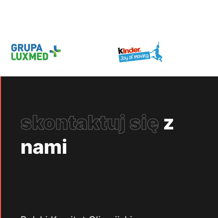
skontaktuj się
z
nami