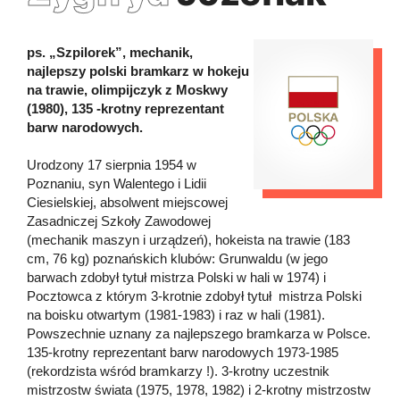
ps. „Szpilorek”, mechanik,
najlepszy polski bramkarz w hokeju
na trawie, olimpijczyk z Moskwy
(1980), 135 -krotny reprezentant
barw narodowych.
Urodzony 17 sierpnia 1954 w
Poznaniu, syn Walentego i Lidii
Ciesielskiej, absolwent miejscowej
Zasadniczej Szkoły Zawodowej
(mechanik maszyn i urządzeń), hokeista na trawie (183
cm, 76 kg) poznańskich klubów: Grunwaldu (w jego
barwach zdobył tytuł mistrza Polski w hali w 1974) i
Pocztowca z którym 3-krotnie zdobył tytuł mistrza Polski
na boisku otwartym (1981-1983) i raz w hali (1981).
Powszechnie uznany za najlepszego bramkarza w Polsce.
135-krotny reprezentant barw narodowych 1973-1985
(rekordzista wśród bramkarzy !). 3-krotny uczestnik
mistrzostw świata (1975, 1978, 1982) i 2-krotny mistrzostw