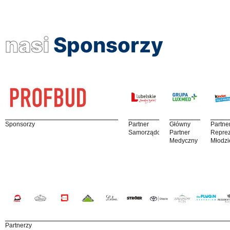
nasi
Sponsorzy
Sponsorzy
Partner
Główny
Partne
Samorządowy
Partner
Reprez
Medyczny
Młodzi
Partnerzy