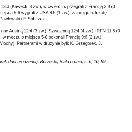
13:3 (Kawecki 3 zw.), w ćwierćfin. przegrali z Francją 2:9 (0
ejsca 5-6 wygrali z USA 9:5 (1 zw.), zajmując 5. lokatę
 Pawłowski i F. Sobczak.
nad Austrią 12:4 (3 zw.), Szwajcarią 12:4 (4 zw.) i RFN 11:5 (0
.), w meczu o miejsca 5-8 pokonali Francję 9:6 (2 zw.);
Włochy). Partnerami w drużynie byli: K. Grzegorek, J.
ak dnia urodzenia); Borzęcki, Białą bronią, s. 6, 10, 59