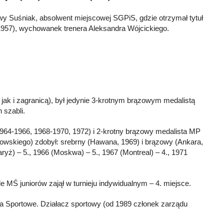
y Suśniak, absolwent miejscowej SGPiS, gdzie otrzymał tytuł
 1957), wychowanek trenera Aleksandra Wójcickiego.
 jak i zagranicą), był jedynie 3-krotnym brązowym medalistą
 szabli.
(1964-1966, 1968-1970, 1972) i 2-krotny brązowy medalista MP
owskiego) zdobył: srebrny (Hawana, 1969) i brązowy (Ankara,
ryż) – 5., 1966 (Moskwa) – 5., 1967 (Montreal) – 4., 1971
le MŚ juniorów zajął w turnieju indywidualnym – 4. miejsce.
a Sportowe. Działacz sportowy (od 1989 członek zarządu