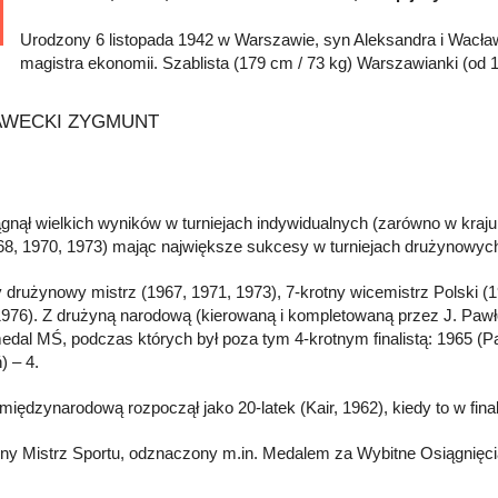
Urodzony 6 listopada 1942 w Warszawie, syn Aleksandra i Wacław
magistra ekonomii. Szablista (179 cm / 73 kg) Warszawianki (od
ągnął wielkich wyników w turniejach indywidualnych (zarówno w kraju
8, 1970, 1973) mając największe sukcesy w turniejach drużynowych
y drużynowy mistrz (1967, 1971, 1973), 7-krotny wicemistrz Polski 
1976). Z drużyną narodową (kierowaną i kompletowaną przez J. Pawł
edal MŚ, podczas których był poza tym 4-krotnym finalistą: 1965 (Pa
) – 4.
 międzynarodową rozpoczął jako 20-latek (Kair, 1962), kiedy to w fina
ny Mistrz Sportu, odznaczony m.in. Medalem za Wybitne Osiągnięci