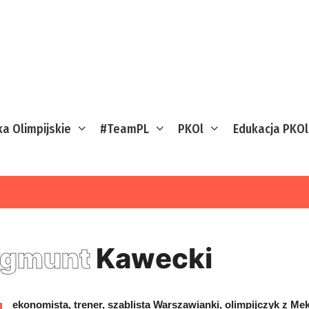
ka Olimpijskie
#TeamPL
PKOl
Edukacja PKOl
ygmunt
Kawecki
ekonomista, trener, szablista Warszawianki, olimpijczyk z Me