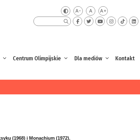
A-
A
A+
Zmień kontrast
Mniejsza czcionka
Domyślna czcionka
Większa czcion
Szukaj
Centrum Olimpijskie
Dla mediów
Kontakt
ksyku (1968) i Monachium (1972).