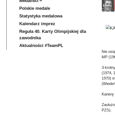
Medaliści
Polskie medale
Statystyka medalowa
Kalendarz imprez
Reguła 40. Karty Olimpijskiej dla
zawodnika
Aktualności #TeamPL
Nie osi
MP (196
3-krotn
(1974, 
1970) m
(Wiedeń
Karierę
Zasłużo
PZS).