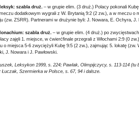
eksyk: szabla druż.
– w grupie elim. (3 druż.) Polacy pokonali Kubę 
 meczu dodatkowym wygrali z W. Brytanią 9:2 (2 zw.), a w meczu o mi
eju (zw. ZSRR). Partnerami w drużynie byli: J. Nowara, E. Ochyra, J.
Monachium: szabla druż.
– w grupie elim. (4 druż.) po zwycięstwach 
lacy zajęli 1. miejsce, w ćwierćfinale przegrali z Włochami 2:9 (0 zw
 o miejsca 5-6 zwyciężyli Kubę 9:5 (2 zw.), zajmując 5. lokatę (zw. 
i, J. Nowara i J. Pawłowski.
łuszek, Leksykon 1999, s. 224; Pawlak, Olimpijczycy, s. 113-114 (tu br
; Łuczak, Szermierka w Polsce, s. 67, 94 i dalsze.