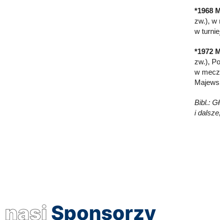
*1968 M
zw.), w
w turni
*1972 
zw.), Po
w meczu
Majewsk
Bibl.: G
i dalsze
nasi
Sponsorzy