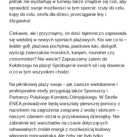
jednak nie wystartują w turnieju także znajdzie się coś, aby
sprawdzić swoje możliwości w tym sporcie: rzuty do celu,
kopy do celu, strefa dla dzieci, przeciąganie liny i
ślizgawka!
Ciekawie, ale i przyznajmy, że dość tajemniczo zapowiada
się wielobój w nowych sportach plażowych. Kto wie co to –
ledder golf, plażowa pochylnia, piaskowe łuki, diskgolf,
wyścigi zwierzaków morskich, kanjam, roundnet czy
crossminton? Nie wiecie? Zapraszamy zatem do
Kołobrzegu na plażę! Spróbujecie swoich sił i się dowiecie
o co w tym wszystkim chodzi.
Na piknikowej plaży swoje – jak zawsze wielobarwne i
profesjonalne strefy przygotują także Sponsorzy i
Partnerzy Polskiego Komitetu Olimpijskiego. W Strefie
ENEA prowadzone będą warsztaty pierwszej pomocy z
naciskiem na zagrożenia związane z wodą i słońcem –
naszym zdaniem strzał w przysłowiową dziesiątkę. Nie
zabraknie też warsztatów na czasie dotyczących
odnawialnych źródeł energii z możliwością budowy
własnego mini-wiatraka. Ale żeby nie było tylko