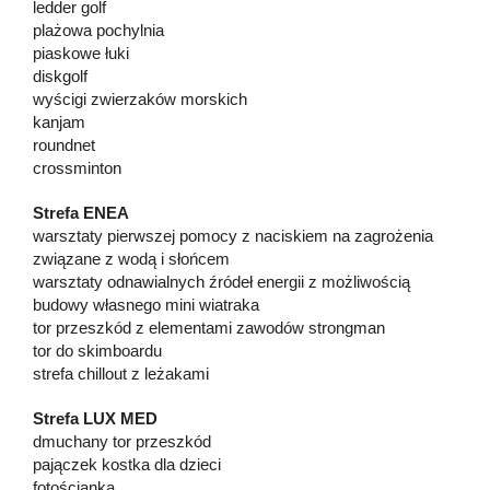
ledder golf
plażowa pochylnia
piaskowe łuki
diskgolf
wyścigi zwierzaków morskich
kanjam
roundnet
crossminton
Strefa ENEA
warsztaty pierwszej pomocy z naciskiem na zagrożenia
związane z wodą i słońcem
warsztaty odnawialnych źródeł energii z możliwością
budowy własnego mini wiatraka
tor przeszkód z elementami zawodów strongman
tor do skimboardu
strefa chillout z leżakami
Strefa LUX MED
dmuchany tor przeszkód
pajączek kostka dla dzieci
fotościanka