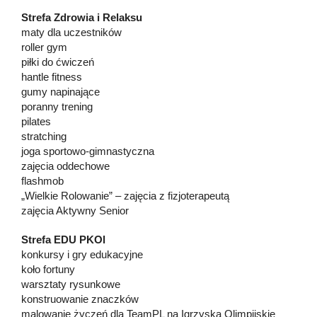
Strefa Zdrowia i Relaksu
maty dla uczestników
roller gym
piłki do ćwiczeń
hantle fitness
gumy napinające
poranny trening
pilates
stratching
joga sportowo-gimnastyczna
zajęcia oddechowe
flashmob
„Wielkie Rolowanie” – zajęcia z fizjoterapeutą
zajęcia Aktywny Senior
Strefa EDU PKOl
konkursy i gry edukacyjne
koło fortuny
warsztaty rysunkowe
konstruowanie znaczków
malowanie życzeń dla TeamPL na Igrzyska Olimpijskie