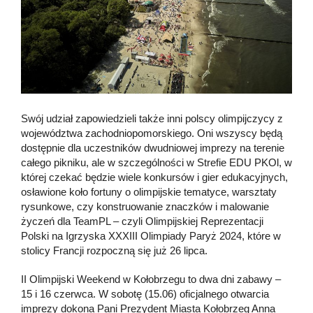
Swój udział zapowiedzieli także inni polscy olimpijczycy z
województwa zachodniopomorskiego. Oni wszyscy będą
dostępnie dla uczestników dwudniowej imprezy na terenie
całego pikniku, ale w szczególności w Strefie EDU PKOl, w
której czekać będzie wiele konkursów i gier edukacyjnych,
osławione koło fortuny o olimpijskie tematyce, warsztaty
rysunkowe, czy konstruowanie znaczków i malowanie
życzeń dla TeamPL – czyli Olimpijskiej Reprezentacji
Polski na Igrzyska XXXIII Olimpiady Paryż 2024, które w
stolicy Francji rozpoczną się już 26 lipca.
II Olimpijski Weekend w Kołobrzegu to dwa dni zabawy –
15 i 16 czerwca. W sobotę (15.06) oficjalnego otwarcia
imprezy dokona Pani Prezydent Miasta Kołobrzeg Anna