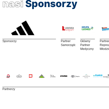
nasi
Sponsorzy
Sponsorzy
Partner
Główny
Partne
Samorządowy
Partner
Reprez
Medyczny
Młodzi
Partnerzy