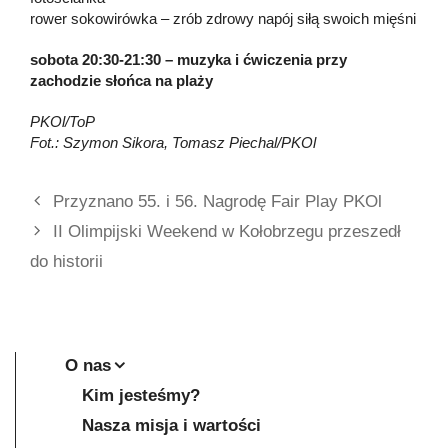
rower sokowirówka – zrób zdrowy napój siłą swoich mięśni
sobota 20:30-21:30 – muzyka i ćwiczenia przy
zachodzie słońca na plaży
PKOl/ToP
Fot.: Szymon Sikora, Tomasz Piechal/PKOl
Przyznano 55. i 56. Nagrodę Fair Play PKOl
II Olimpijski Weekend w Kołobrzegu przeszedł
do historii
O nas
Kim jesteśmy?
Nasza misja i wartości