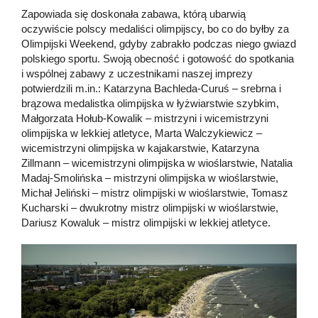
Zapowiada się doskonała zabawa, którą ubarwią
oczywiście polscy medaliści olimpijscy, bo co do byłby za
Olimpijski Weekend, gdyby zabrakło podczas niego gwiazd
polskiego sportu. Swoją obecność i gotowość do spotkania
i wspólnej zabawy z uczestnikami naszej imprezy
potwierdzili m.in.: Katarzyna Bachleda-Curuś – srebrna i
brązowa medalistka olimpijska w łyżwiarstwie szybkim,
Małgorzata Hołub-Kowalik – mistrzyni i wicemistrzyni
olimpijska w lekkiej atletyce, Marta Walczykiewicz –
wicemistrzyni olimpijska w kajakarstwie, Katarzyna
Zillmann – wicemistrzyni olimpijska w wioślarstwie, Natalia
Madaj-Smolińska – mistrzyni olimpijska w wioślarstwie,
Michał Jeliński – mistrz olimpijski w wioślarstwie, Tomasz
Kucharski – dwukrotny mistrz olimpijski w wioślarstwie,
Dariusz Kowaluk – mistrz olimpijski w lekkiej atletyce.