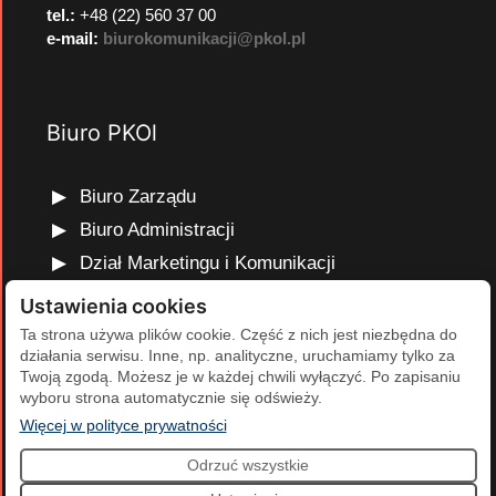
tel.:
+48 (22) 560 37 00
e-mail:
biurokomunikacji@pkol.pl
Biuro PKOl
Biuro Zarządu
Biuro Administracji
Dział Marketingu i Komunikacji
Dział Edukacji Olimpijskiej
Ustawienia cookies
Dział Finansów i Kadr
Ta strona używa plików cookie. Część z nich jest niezbędna do
działania serwisu. Inne, np. analityczne, uruchamiamy tylko za
Dział Projektów Olimpijskich
Twoją zgodą. Możesz je w każdej chwili wyłączyć. Po zapisaniu
Dział Programów Rozwojowych
wyboru strona automatycznie się odświeży.
(otwiera się w nowej karcie)
Więcej w polityce prywatności
Odrzuć wszystkie
2026 Polski Komitet Olimpijski | Projekt i realizacja:
Agencja