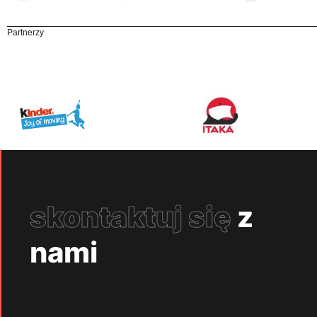
Partnerzy
skontaktuj się
z
nami