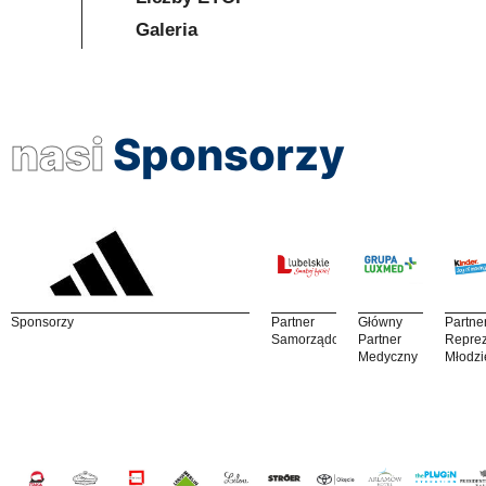
Galeria
nasi
Sponsorzy
Sponsorzy
Partner
Główny
Partne
Samorządowy
Partner
Reprez
Medyczny
Młodzi