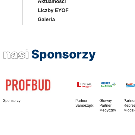
Aktualności
Liczby EYOF
Galeria
nasi
Sponsorzy
Sponsorzy
Partner
Główny
Partne
Samorządowy
Partner
Reprez
Medyczny
Młodzi