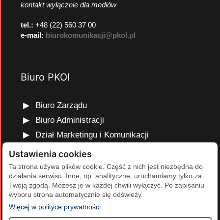
kontakt wyłącznie dla mediów
tel.:
+48 (22) 560 37 00
e-mail:
biurokomunikacji@pkol.pl
Biuro PKOl
Biuro Zarządu
Biuro Administracji
Dział Marketingu i Komunikacji
Dział Edukacji Olimpijskiej
Ustawienia cookies
Dział Finansów i Kadr
Ta strona używa plików cookie. Część z nich jest niezbędna do
działania serwisu. Inne, np. analityczne, uruchamiamy tylko za
Dział Projektów Olimpijskich
Twoją zgodą. Możesz je w każdej chwili wyłączyć. Po zapisaniu
Dział Programów Rozwojowych
wyboru strona automatycznie się odświeży.
(otwiera się w nowej karcie)
Więcej w polityce prywatności