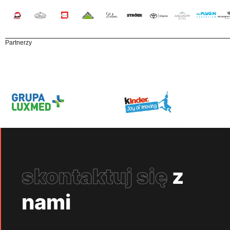
Partnerzy
skontaktuj się
z
nami