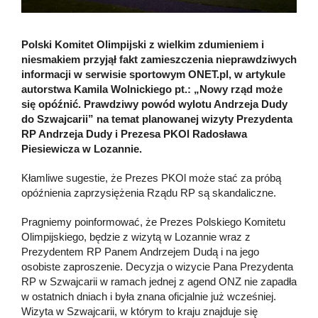
Polski Komitet Olimpijski z wielkim zdumieniem i
niesmakiem przyjął fakt zamieszczenia nieprawdziwych
informacji w serwisie sportowym ONET.pl, w artykule
autorstwa Kamila Wolnickiego pt.: „Nowy rząd może
się opóźnić. Prawdziwy powód wylotu Andrzeja Dudy
do Szwajcarii” na temat planowanej wizyty Prezydenta
RP Andrzeja Dudy i Prezesa PKOl Radosława
Piesiewicza w Lozannie.
Kłamliwe sugestie, że Prezes PKOl może stać za próbą
opóźnienia zaprzysiężenia Rządu RP są skandaliczne.
Pragniemy poinformować, że Prezes Polskiego Komitetu
Olimpijskiego, będzie z wizytą w Lozannie wraz z
Prezydentem RP Panem Andrzejem Dudą i na jego
osobiste zaproszenie. Decyzja o wizycie Pana Prezydenta
RP w Szwajcarii w ramach jednej z agend ONZ nie zapadła
w ostatnich dniach i była znana oficjalnie już wcześniej.
Wizyta w Szwajcarii, w którym to kraju znajduje się