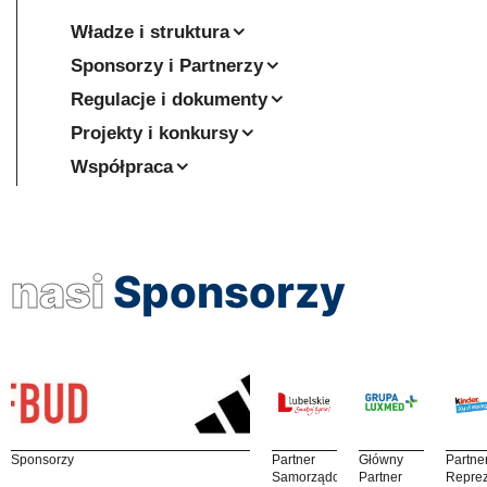
Władze i struktura
Sponsorzy i Partnerzy
Regulacje i dokumenty
Projekty i konkursy
Współpraca
nasi
Sponsorzy
Sponsorzy
Partner
Główny
Partne
Samorządowy
Partner
Reprez