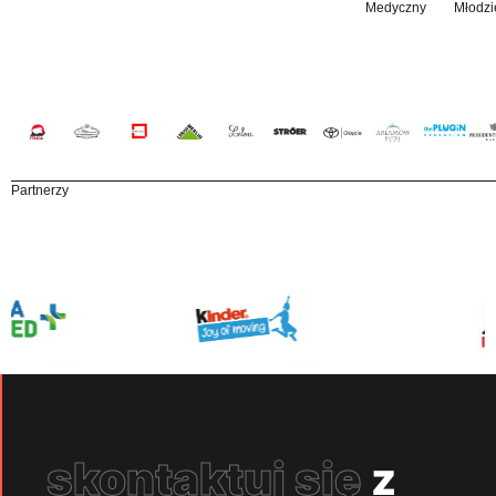
Medyczny
Młodzi
Partnerzy
skontaktuj się
z