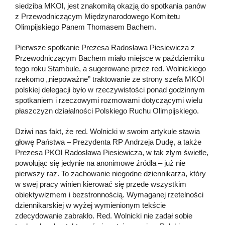
siedziba MKOl, jest znakomitą okazją do spotkania panów
z Przewodniczącym Międzynarodowego Komitetu
Olimpijskiego Panem Thomasem Bachem.
Pierwsze spotkanie Prezesa Radosława Piesiewicza z
Przewodniczącym Bachem miało miejsce w październiku
tego roku Stambule, a sugerowane przez red. Wolnickiego
rzekomo „niepoważne” traktowanie ze strony szefa MKOl
polskiej delegacji było w rzeczywistości ponad godzinnym
spotkaniem i rzeczowymi rozmowami dotyczącymi wielu
płaszczyzn działalności Polskiego Ruchu Olimpijskiego.
Dziwi nas fakt, że red. Wolnicki w swoim artykule stawia
głowę Państwa – Prezydenta RP Andrzeja Dudę, a także
Prezesa PKOl Radosława Piesiewicza, w tak złym świetle,
powołując się jedynie na anonimowe źródła – już nie
pierwszy raz. To zachowanie niegodne dziennikarza, który
w swej pracy winien kierować się przede wszystkim
obiektywizmem i bezstronnością. Wymaganej rzetelności
dziennikarskiej w wyżej wymienionym tekście
zdecydowanie zabrakło. Red. Wolnicki nie zadał sobie