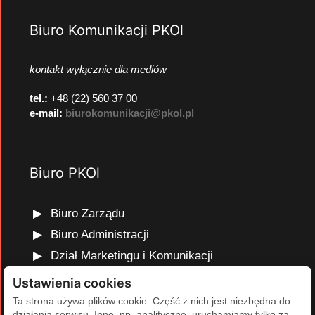
Biuro Komunikacji PKOl
kontakt wyłącznie dla mediów
tel.:
+48 (22) 560 37 00
e-mail:
biurokomunikacji@pkol.pl
Biuro PKOl
Biuro Zarządu
Biuro Administracji
Dział Marketingu i Komunikacji
Dział Edukacji Olimpijskiej
Ustawienia cookies
Dział Finansów i Kadr
Ta strona używa plików cookie. Część z nich jest niezbędna do
działania serwisu. Inne, np. analityczne, uruchamiamy tylko za