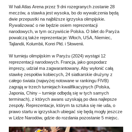
W hali Atlas Arena przez 9 dni rozegranych zostanie 28
meczów, a stawka jest wysoka, bo do wywalczenia będą
dwie przepustki na najbliższe igrzyska olimpijskie.
Rywalizować o nie będzie osiem reprezentacji
narodowych, w tym oczywiście Polska. O bilet do Paryża
powalczą także reprezentacje: Włoch, USA, Niemiec,
Tajlandii, Kolumbii, Korei Płd. i Słowenii.
W turnieju olimpijskim w Paryżu (2024) wystąpi 12
reprezentacji narodowych. Francja, jako gospodarz
imprezy, udział ma zagwarantowany. Aby wyłonić całą
stawkę zespołów kobiecych, 24 siatkarskie drużyny z
całego świata (najwyżej notowane w rankingu FIVB)
zagrają w trzech turniejach kwalifikacyjnych (Polska,
Japonia, Chiny – turnieje odbędą się w tych samych
terminach), z których awans uzyskają po dwa najlepsze
zespoły. Reprezentacje, którym ta sztuka się nie uda, o
prawo startu w igrzyskach ubiegać się będą mogły jeszcze
w Lidze Narodów, gdzie do rozdania pozostanie 5 miejsc.