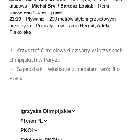
grupowa –
Michał Bryl / Bartosz Łosiak
– Remi
Bassereau / Julien Lyneel
21:19
– Pływanie – 200 metrów stylem grzbietowym
mężczyzn – Półfinały – ew.
Laura Bernat, Adela
Piskorska
Krzysztof Chmielewski czwarty w igrzyskach
olimpijskich w Paryżu
Szpadzistki i wioślarze z medalami wrócili o
Polski
Igrzyska Olimpijskie
#TeamPL
PKOl