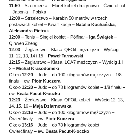
11:50
– Szermierka – Floret kobiet drużynowo – Ćwierćfinał
– Japonia – Polska
12:00
– Strzelectwo – Karabin 50 metrów w trzech
postawach kobiet – Kwalifikacje –
Natalia Kochańska,
Aleksandra Pietruk
12:00
– Tenis – Singiel kobiet – Półfinał –
Iga Świątek
–
Qinwen Zheng
12:03
– Żeglarstwo – Klasa iQFOiL mężczyzn – Wyścig –
11, 12, 13, 14 i 15 –
Paweł Tarnowski
12:15
– Żeglarstwo – Klasa ILCA7 mężczyzn – Wyścig 1 i
2 –
Michał Krasodomski
Około
12:20
– Judo – do 100 kilogramów mężczyzn – 1/8
finału – ew.
Piotr Kuczera
Około
12:20
– Judo – do 78 kilogramów kobiet – 1/8 finału –
ew. B
eata Pacut-Kłoczko
12:23
– Żeglarstwo – Klasa iQFOiL kobiet – Wyścig 12, 13,
14, 15, 16 –
Maja Dziarnowska
Około
13:16
– Judo – do 100 kilogramów mężczyzn –
Ćwierćfinały – ew.
Piotr Kuczera
Około
13:16
– Judo – do 78 kilogramów kobiet –
Ćwierćfinały – ew.
Beata Pacut-Kłoczko