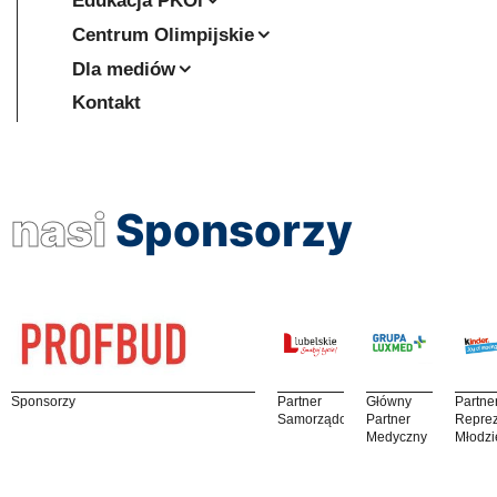
Edukacja PKOl
Centrum Olimpijskie
Dla mediów
Kontakt
nasi
Sponsorzy
Sponsorzy
Partner
Główny
Partne
Samorządowy
Partner
Reprez
Medyczny
Młodzi