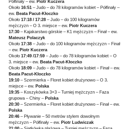
Półfinały – ew.
Piotr Kuczera
Około
16:51
– Judo – do 78 kilogramów kobiet – Półfinały –
ew.
Beata Pacut-Kłoczko
Około
17:18 / 17:28
– Judo – do 100 kilogramów
mężczyzn – O 3. miejsce – ew.
Piotr Kuczera
17:30
– Kajakarstwo górskie – K1 mężczyzn – Finał – ew.
Mateusz Polaczyk
Około
17:38
– Judo – do 100 kilogramów mężczyzn – Finał
– ew.
Piotr Kuczera
Około
17:49 /17:59
– Judo – do 78 kilogramów kobiet – O
3. miejsce – ew.
Beata Pacut-Kłoczko
Około
18:09
– Judo – do 78 kilogramów kobiet – Finał – ew.
Beata Pacut-Kłoczko
19:10
– Szermierka – Floret kobiet drużynowo – O 3.
miejsce – ew.
Polska
19:35
– Koszykówka 3×3 – Turniej mężczyzn – Faza
grupowa – Chiny –
Polska
20:30
– Szermierka – Floret kobiet drużynowo – Finał – ew.
Polska
20:46
– Pływanie – 50 metrów stylem dowolnym
mężczyzn – Półfinały – ew.
Piotr Ludwiczak
21:00
– Siatkówka plażowa – Turniej mężczyzn – Faza