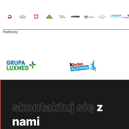
Partnerzy
skontaktuj się
z
nami