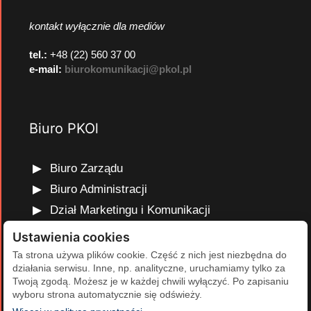
kontakt wyłącznie dla mediów
tel.:
+48 (22) 560 37 00
e-mail:
biurokomunikacji@pkol.pl
Biuro PKOl
Biuro Zarządu
Biuro Administracji
Dział Marketingu i Komunikacji
Dział Edukacji Olimpijskiej
Ustawienia cookies
Dział Finansów i Kadr
Ta strona używa plików cookie. Część z nich jest niezbędna do
działania serwisu. Inne, np. analityczne, uruchamiamy tylko za
Dział Projektów Olimpijskich
Twoją zgodą. Możesz je w każdej chwili wyłączyć. Po zapisaniu
Dział Programów Rozwojowych
wyboru strona automatycznie się odświeży.