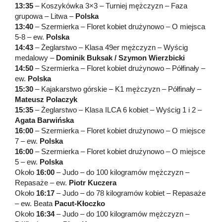
13:35
– Koszykówka 3×3 – Turniej mężczyzn – Faza
grupowa – Litwa –
Polska
13:40
– Szermierka – Floret kobiet drużynowo – O miejsca
5-8 – ew.
Polska
14:43
– Żeglarstwo – Klasa 49er mężczyzn – Wyścig
medalowy –
Dominik Buksak / Szymon Wierzbicki
14:50
– Szermierka – Floret kobiet drużynowo – Półfinały –
ew.
Polska
15:30
– Kajakarstwo górskie – K1 mężczyzn – Półfinały –
Mateusz Polaczyk
15:35
– Żeglarstwo – Klasa ILCA 6 kobiet – Wyścig 1 i 2 –
Agata Barwińska
16:00
– Szermierka – Floret kobiet drużynowo – O miejsce
7 – ew.
Polska
16:00
– Szermierka – Floret kobiet drużynowo – O miejsce
5 – ew.
Polska
Około
16:00
– Judo – do 100 kilogramów mężczyzn –
Repasaże – ew.
Piotr Kuczera
Około
16:17
– Judo – do 78 kilogramów kobiet – Repasaże
– ew. Beata
Pacut-Kłoczko
Około
16:34
– Judo – do 100 kilogramów mężczyzn –