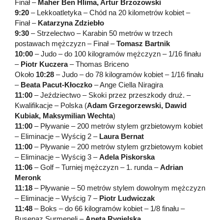
Finał –
Maher Ben Hlima, Artur Brzozowski
9:20
– Lekkoatletyka – Chód na 20 kilometrów kobiet –
Finał –
Katarzyna Zdziebło
9:30
– Strzelectwo – Karabin 50 metrów w trzech
postawach mężczyzn – Finał –
Tomasz Bartnik
10:00
– Judo – do 100 kilogramów mężczyzn – 1/16 finału
–
Piotr Kuczera
– Thomas Briceno
Około
10:28
– Judo – do 78 kilogramów kobiet – 1/16 finału
–
Beata Pacut-Kłoczko
– Ange Ciella Niragira
11:00
– Jeździectwo – Skoki przez przeszkody druż. –
Kwalifikacje – Polska (
Adam Grzegorzewski, Dawid
Kubiak, Maksymilian Wechta
)
11:00
– Pływanie – 200 metrów stylem grzbietowym kobiet
– Eliminacje – Wyścig 2 –
Laura Bernat
11:00
– Pływanie – 200 metrów stylem grzbietowym kobiet
– Eliminacje – Wyścig 3 –
Adela Piskorska
11:06
– Golf – Turniej mężczyzn – 1. runda –
Adrian
Meronk
11:18
– Pływanie – 50 metrów stylem dowolnym mężczyzn
– Eliminacje – Wyścig 7 –
Piotr Ludwiczak
11:48
– Boks – do 66 kilogramów kobiet – 1/8 finału –
Busenaz Surmeneli –
Aneta Rygielska