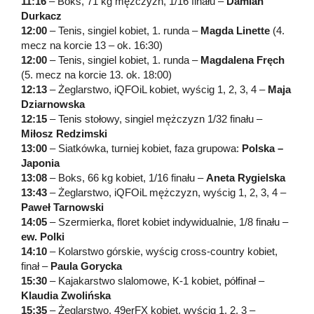
11:16
– Boks, 71 kg mężczyzn, 1/16 finału –
Damian
Durkacz
12:00
– Tenis, singiel kobiet, 1. runda –
Magda Linette
(4.
mecz na korcie 13 – ok. 16:30)
12:00
– Tenis, singiel kobiet, 1. runda –
Magdalena Fręch
(5. mecz na korcie 13. ok. 18:00)
12:13
– Żeglarstwo, iQFOiL kobiet, wyścig 1, 2, 3, 4 –
Maja
Dziarnowska
12:15
– Tenis stołowy, singiel mężczyzn 1/32 finału –
Miłosz Redzimski
13:00
– Siatkówka, turniej kobiet, faza grupowa:
Polska –
Japonia
13:08
– Boks, 66 kg kobiet, 1/16 finału –
Aneta Rygielska
13:43
– Żeglarstwo, iQFOiL mężczyzn, wyścig 1, 2, 3, 4 –
Paweł Tarnowski
14:05
– Szermierka, floret kobiet indywidualnie, 1/8 finału –
ew. Polki
14:10
– Kolarstwo górskie, wyścig cross-country kobiet,
finał –
Paula Gorycka
15:30
– Kajakarstwo slalomowe, K-1 kobiet, półfinał –
Klaudia Zwolińska
15:35
– Żeglarstwo, 49erFX kobiet, wyścig 1, 2, 3 –