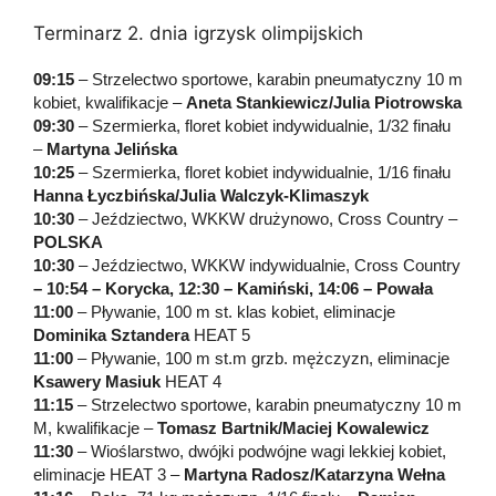
Terminarz 2. dnia igrzysk olimpijskich
09:15
– Strzelectwo sportowe, karabin pneumatyczny 10 m
kobiet, kwalifikacje –
Aneta Stankiewicz/Julia Piotrowska
09:30
– Szermierka, floret kobiet indywidualnie, 1/32 finału
–
Martyna Jelińska
10:25
– Szermierka, floret kobiet indywidualnie, 1/16 finału
Hanna Łyczbińska/Julia Walczyk-Klimaszyk
10:30
– Jeździectwo, WKKW drużynowo, Cross Country –
POLSKA
10:30
– Jeździectwo, WKKW indywidualnie, Cross Country
– 10:54 – Korycka, 12:30 – Kamiński, 14:06 – Powała
11:00
– Pływanie, 100 m st. klas kobiet, eliminacje
Dominika Sztandera
HEAT 5
11:00
– Pływanie, 100 m st.m grzb. mężczyzn, eliminacje
Ksawery Masiuk
HEAT 4
11:15
– Strzelectwo sportowe, karabin pneumatyczny 10 m
M, kwalifikacje –
Tomasz Bartnik/Maciej Kowalewicz
11:30
– Wioślarstwo, dwójki podwójne wagi lekkiej kobiet,
eliminacje HEAT 3 –
Martyna Radosz/Katarzyna Wełna