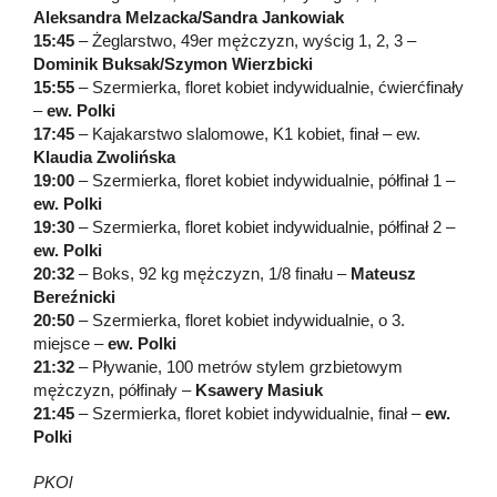
Aleksandra Melzacka/Sandra Jankowiak
15:45
– Żeglarstwo, 49er mężczyzn, wyścig 1, 2, 3 –
Dominik Buksak/Szymon Wierzbicki
15:55
– Szermierka, floret kobiet indywidualnie, ćwierćfinały
–
ew. Polki
17:45
– Kajakarstwo slalomowe, K1 kobiet, finał – ew.
Klaudia Zwolińska
19:00
– Szermierka, floret kobiet indywidualnie, półfinał 1 –
ew. Polki
19:30
– Szermierka, floret kobiet indywidualnie, półfinał 2 –
ew. Polki
20:32
– Boks, 92 kg mężczyzn, 1/8 finału –
Mateusz
Bereźnicki
20:50
– Szermierka, floret kobiet indywidualnie, o 3.
miejsce –
ew. Polki
21:32
– Pływanie, 100 metrów stylem grzbietowym
mężczyzn, półfinały –
Ksawery Masiuk
21:45
– Szermierka, floret kobiet indywidualnie, finał –
ew.
Polki
PKOl