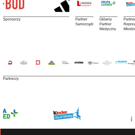
Sponsorzy
Partner
Główny
Partne
Samorządowy
Partner
Reprez
Medyczny
Młodzi
Partnerzy