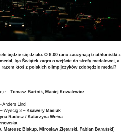
le będzie się działo. O 8:00 rano zaczynają triathlonistki z
edal, Iga Świątek zagra o wejście do strefy medalowej, a
m razem ktoś z polskich olimpijczyków zdobędzie medal?
acje –
Tomasz Bartnik, Maciej Kowalewicz
– Anders Lind
 – Wyścig 3 –
Ksawery Masiuk
yna Radosz / Katarzyna Wełna
arnowska
, Mateusz Biskup, Mirosław Ziętarski, Fabian Barański
)