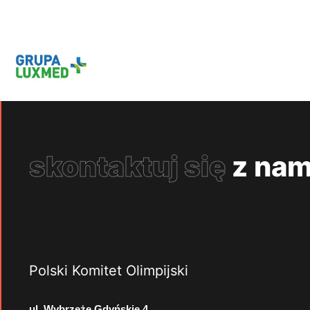
skontaktuj się
z nam
Polski Komitet Olimpijski
ul. Wybrzeże Gdyńskie 4