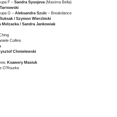
rupa F –
Sandra Sysojeva
(Maxima Bella)
 Tarnowski
Grupa G –
Aleksandra Szulc
– Breakdance
Buksak / Szymon Wierzbicki
 Melzacka / Sandra Jankowiak
Ching
niele Collins
a
ysztof Chmielewski
 ew.
Ksawery Masiuk
fe O’Rourke