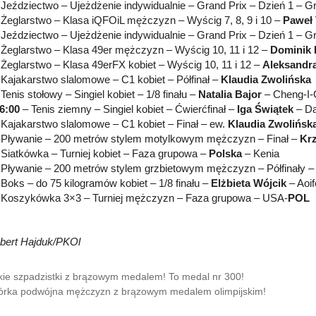
Jeździectwo – Ujeżdżenie indywidualnie – Grand Prix – Dzień 1 – G
Żeglarstwo – Klasa iQFOiL mężczyzn – Wyścig 7, 8, 9 i 10 –
Paweł
Jeździectwo – Ujeżdżenie indywidualnie – Grand Prix – Dzień 1 – 
Żeglarstwo – Klasa 49er mężczyzn – Wyścig 10, 11 i 12 –
Dominik 
Żeglarstwo – Klasa 49erFX kobiet – Wyścig 10, 11 i 12 –
Aleksandra
Kajakarstwo slalomowe – C1 kobiet – Półfinał –
Klaudia Zwolińska
Tenis stołowy – Singiel kobiet – 1/8 finału –
Natalia Bajor
– Cheng-I-
6:00
– Tenis ziemny – Singiel kobiet – Ćwierćfinał –
Iga Świątek
– Da
Kajakarstwo slalomowe – C1 kobiet – Finał – ew.
Klaudia Zwolińsk
Pływanie – 200 metrów stylem motylkowym mężczyzn – Finał –
Krz
Siatkówka – Turniej kobiet – Faza grupowa –
Polska
– Kenia
Pływanie – 200 metrów stylem grzbietowym mężczyzn – Półfinały –
Boks – do 75 kilogramów kobiet – 1/8 finału –
Elżbieta Wójcik
– Aoi
Koszykówka 3×3 – Turniej mężczyzn – Faza grupowa – USA-
POL
obert Hajduk/PKOl
kie szpadzistki z brązowym medalem! To medal nr 300!
rka podwójna mężczyzn z brązowym medalem olimpijskim!