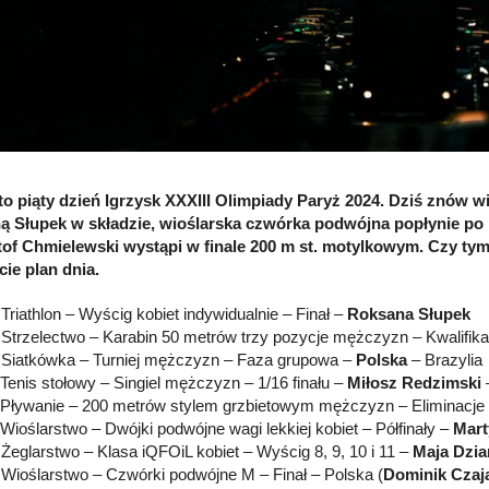
to piąty dzień Igrzysk XXXIII Olimpiady Paryż 2024. Dziś znów wie
 Słupek w składzie, wioślarska czwórka podwójna popłynie po m
of Chmielewski wystąpi w finale 200 m st. motylkowym. Czy ty
ie plan dnia.
Triathlon – Wyścig kobiet indywidualnie – Finał –
Roksana Słupek
Strzelectwo – Karabin 50 metrów trzy pozycje mężczyzn – Kwalifik
Siatkówka – Turniej mężczyzn – Faza grupowa –
Polska
– Brazylia
Tenis stołowy – Singiel mężczyzn – 1/16 finału –
Miłosz Redzimski
Pływanie – 200 metrów stylem grzbietowym mężczyzn – Eliminacje
Wioślarstwo – Dwójki podwójne wagi lekkiej kobiet – Półfinały –
Mart
Żeglarstwo – Klasa iQFOiL kobiet – Wyścig 8, 9, 10 i 11 –
Maja Dzi
Wioślarstwo – Czwórki podwójne M – Finał – Polska (
Dominik Czaja