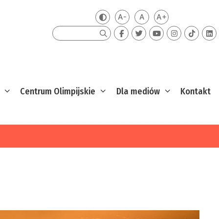
A-
A
A+
Zmień kontrast
Mniejsza czcionka
Domyślna czcionka
Większa czcion
Szukaj
Centrum Olimpijskie
Dla mediów
Kontakt