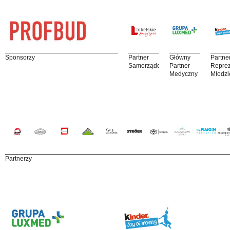
Sponsorzy
Partner
Główny
Partne
Samorządowy
Partner
Reprez
Medyczny
Młodzi
Partnerzy