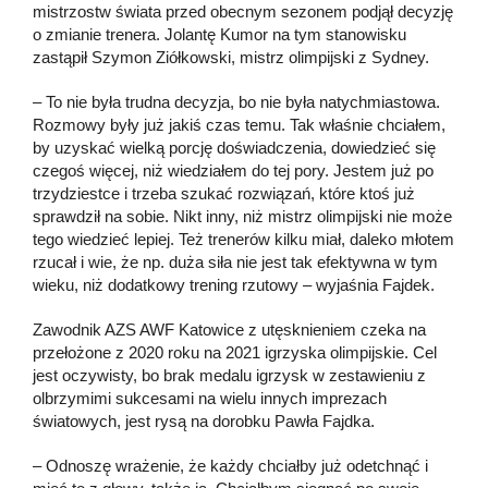
mistrzostw świata przed obecnym sezonem podjął decyzję
o zmianie trenera. Jolantę Kumor na tym stanowisku
zastąpił Szymon Ziółkowski, mistrz olimpijski z Sydney.
– To nie była trudna decyzja, bo nie była natychmiastowa.
Rozmowy były już jakiś czas temu. Tak właśnie chciałem,
by uzyskać wielką porcję doświadczenia, dowiedzieć się
czegoś więcej, niż wiedziałem do tej pory. Jestem już po
trzydziestce i trzeba szukać rozwiązań, które ktoś już
sprawdził na sobie. Nikt inny, niż mistrz olimpijski nie może
tego wiedzieć lepiej. Też trenerów kilku miał, daleko młotem
rzucał i wie, że np. duża siła nie jest tak efektywna w tym
wieku, niż dodatkowy trening rzutowy – wyjaśnia Fajdek.
Zawodnik AZS AWF Katowice z utęsknieniem czeka na
przełożone z 2020 roku na 2021 igrzyska olimpijskie. Cel
jest oczywisty, bo brak medalu igrzysk w zestawieniu z
olbrzymimi sukcesami na wielu innych imprezach
światowych, jest rysą na dorobku Pawła Fajdka.
– Odnoszę wrażenie, że każdy chciałby już odetchnąć i