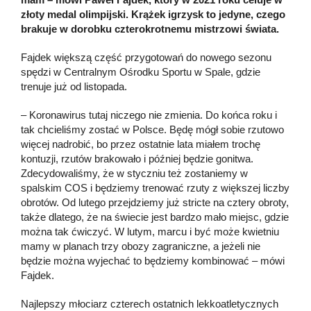
złoty medal olimpijski. Krążek igrzysk to jedyne, czego
brakuje w dorobku czterokrotnemu mistrzowi świata.
Fajdek większą część przygotowań do nowego sezonu
spędzi w Centralnym Ośrodku Sportu w Spale, gdzie
trenuje już od listopada.
– Koronawirus tutaj niczego nie zmienia. Do końca roku i
tak chcieliśmy zostać w Polsce. Będę mógł sobie rzutowo
więcej nadrobić, bo przez ostatnie lata miałem trochę
kontuzji, rzutów brakowało i później będzie gonitwa.
Zdecydowaliśmy, że w styczniu też zostaniemy w
spalskim COS i będziemy trenować rzuty z większej liczby
obrotów. Od lutego przejdziemy już stricte na cztery obroty,
także dlatego, że na świecie jest bardzo mało miejsc, gdzie
można tak ćwiczyć. W lutym, marcu i być może kwietniu
mamy w planach trzy obozy zagraniczne, a jeżeli nie
będzie można wyjechać to będziemy kombinować – mówi
Fajdek.
Najlepszy młociarz czterech ostatnich lekkoatletycznych