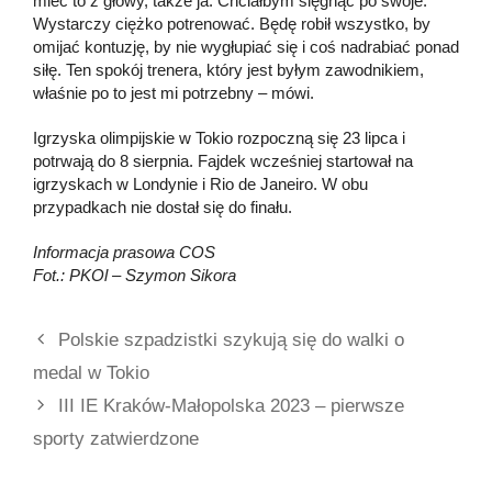
mieć to z głowy, także ja. Chciałbym sięgnąć po swoje.
Wystarczy ciężko potrenować. Będę robił wszystko, by
omijać kontuzję, by nie wygłupiać się i coś nadrabiać ponad
siłę. Ten spokój trenera, który jest byłym zawodnikiem,
właśnie po to jest mi potrzebny – mówi.
Igrzyska olimpijskie w Tokio rozpoczną się 23 lipca i
potrwają do 8 sierpnia. Fajdek wcześniej startował na
igrzyskach w Londynie i Rio de Janeiro. W obu
przypadkach nie dostał się do finału.
Informacja prasowa COS
Fot.: PKOl – Szymon Sikora
Polskie szpadzistki szykują się do walki o
medal w Tokio
III IE Kraków-Małopolska 2023 – pierwsze
sporty zatwierdzone