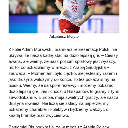
Arkadiusz Moryto
Z kolei Adam Morawski, bramkarz reprezentacji Polski nie
ukrywa, że naszą kadrę stać na dużo lepszą grę. – Cieszy
awans, ale wiemy, że nasz poziom sportowy jest wyższy,
niż to, co pokazaliśmy w meczu z Arabią Saudyjską –
zauważa. – Momentami było ciężko, ale jesteśmy razem i
jako drużyna walczymy do końca. To też pokazaliśmy na
boisku. Wiemy, że są spore rezerwy i możemy pokazać
dużo lepszą grę. Jeśli chodzi o Hiszpanów, to gramy z tymi
zawodnikami w Europie, mają świetnych graczy, ale nasza
drużyna również. Nie liczą się składy na papierze, my
pokażemy charakter i kolektyw i będziemy walczyć o
każdą bramkę oraz zwycięstwo.
Bartłomiej Bis podkreśla, że w meczu z Arabią Polacy