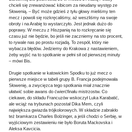
chcieli się zrewanżować kibicom za nieudany występ ze
Słowenią. – Być może gdzieś z tyłu głowy mieliśmy ten
mecz i powoli się rozkręcaliśmy, aż weszliśmy na swoje
obroty i na Arabię to wystarczyło. Jest jednak dużo do
poprawy. W meczu z Hiszpanią na to rozkręcanie się
czasu już nie będzie, bo jeśli nie zaczniemy na sto procent,
to rywale nas po prostu rozjadą. To zespół, który nie
wybacza błędów. Jedziemy do Krakowa z nastawieniem,
żeby wyjść na to spotkanie w pełni sił od pierwszej minuty
– mówi Bis.
Drugie spotkanie w katowickim Spodku to już mecz o
pierwsze miejsce w tabeli grupy B. Francja podejmowała
Słowenię, a zwycięzca tego spotkania miał znacznie
ułatwić sobie awans do ćwierćfinału mistrzostw. Co
ciekawe, do składu Francuzów wskoczył Luka Karabatić,
ale wciąż na trybunach pozostał Dika Mem, czyli
największa gwiazda trójkolorowych. W składzie zabrakło
też bramkarza Charles Bolzinger, a jeśli chodzi o Serbię, w
wyjściowym zestawieniu nie było Boruta Mackovska i
Aleksa Kavcicia.