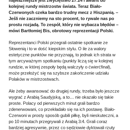
najważniejsze jest zwycięstwo 27:24 i awans do
kolejnej rundy mistrzostw świata. Teraz Biało-
Czerwonych czeka bardzo trudny mecz z Hiszpanią. –
Jeśli nie zaczniemy na sto procent, to rywale nas po
prostu rozjadą. To zespół, który nie wybacza błędów –
mówi Bartłomiej Bis, obrotowy reprezentacji Polski.
Reprezentanci Polski przegrali ostatnie spotkanie ze
Słowenią i to w dość kiepskim stylu. O ile za walory
estetyczne punktów nie przyznają, to jednak ich strata w
tym arcyważnym spotkaniu (punkty liczą się w kolejnej
rundzie, w której zespoły będą walczyły o ćwierćfinał),
może przełożyć się na szybsze zakończenie udziału
Polaków w mistrzostwach.
Ale żeby awansować do drugiej rundy, trzeba było jeszcze
wygrać z Arabią Saudyjską, a to… nie okazało się takie
proste. Polacy od pierwszych minut grali bardzo
zdenerwowani, co przekładało się na ich postawę. Biało-
Czerwoni w prosty sposób gubili piłkę, byli nieskuteczni, a
po 10 minutach przegrywali z Arabią 3:4. Grali coraz
bardziej agresywnie, przez co sędziowie dyktowali rzuty