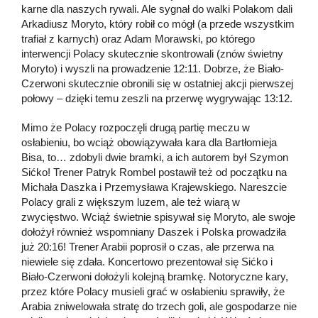
karne dla naszych rywali. Ale sygnał do walki Polakom dali
Arkadiusz Moryto, który robił co mógł (a przede wszystkim
trafiał z karnych) oraz Adam Morawski, po którego
interwencji Polacy skutecznie skontrowali (znów świetny
Moryto) i wyszli na prowadzenie 12:11. Dobrze, że Biało-
Czerwoni skutecznie obronili się w ostatniej akcji pierwszej
połowy – dzięki temu zeszli na przerwę wygrywając 13:12.
Mimo że Polacy rozpoczęli drugą partię meczu w
osłabieniu, bo wciąż obowiązywała kara dla Bartłomieja
Bisa, to… zdobyli dwie bramki, a ich autorem był Szymon
Sićko! Trener Patryk Rombel postawił też od początku na
Michała Daszka i Przemysława Krajewskiego. Nareszcie
Polacy grali z większym luzem, ale też wiarą w
zwycięstwo. Wciąż świetnie spisywał się Moryto, ale swoje
dołożył również wspomniany Daszek i Polska prowadziła
już 20:16! Trener Arabii poprosił o czas, ale przerwa na
niewiele się zdała. Koncertowo prezentował się Sićko i
Biało-Czerwoni dołożyli kolejną bramkę. Notoryczne kary,
przez które Polacy musieli grać w osłabieniu sprawiły, że
Arabia zniwelowała stratę do trzech goli, ale gospodarze nie