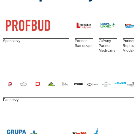
Sponsorzy
Partner
Główny
Partne
Samorządowy
Partner
Reprez
Medyczny
Młodzi
Partnerzy