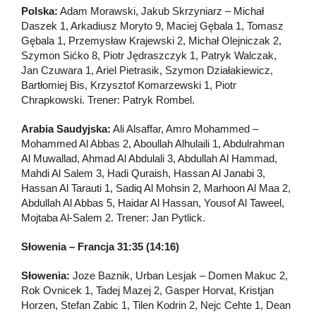
Polska:
Adam Morawski, Jakub Skrzyniarz – Michał
Daszek 1, Arkadiusz Moryto 9, Maciej Gębala 1, Tomasz
Gębala 1, Przemysław Krajewski 2, Michał Olejniczak 2,
Szymon Sićko 8, Piotr Jędraszczyk 1, Patryk Walczak,
Jan Czuwara 1, Ariel Pietrasik, Szymon Działakiewicz,
Bartłomiej Bis, Krzysztof Komarzewski 1, Piotr
Chrapkowski. Trener: Patryk Rombel.
Arabia Saudyjska:
Ali Alsaffar, Amro Mohammed –
Mohammed Al Abbas 2, Aboullah Alhulaili 1, Abdulrahman
Al Muwallad, Ahmad Al Abdulali 3, Abdullah Al Hammad,
Mahdi Al Salem 3, Hadi Quraish, Hassan Al Janabi 3,
Hassan Al Tarauti 1, Sadiq Al Mohsin 2, Marhoon Al Maa 2,
Abdullah Al Abbas 5, Haidar Al Hassan, Yousof Al Taweel,
Mojtaba Al-Salem 2. Trener: Jan Pytlick.
Słowenia – Francja 31:35
(14:16)
Słowenia:
Joze Baznik, Urban Lesjak – Domen Makuc 2,
Rok Ovnicek 1, Tadej Mazej 2, Gasper Horvat, Kristjan
Horzen, Stefan Zabic 1, Tilen Kodrin 2, Nejc Cehte 1, Dean