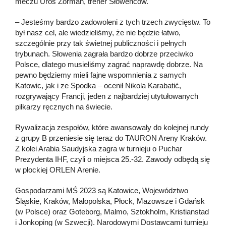
meczu Uros Zorman, trener Słoweńców.
– Jesteśmy bardzo zadowoleni z tych trzech zwycięstw. To
był nasz cel, ale wiedzieliśmy, że nie będzie łatwo,
szczególnie przy tak świetnej publiczności i pełnych
trybunach. Słowenia zagrała bardzo dobrze przeciwko
Polsce, dlatego musieliśmy zagrać naprawdę dobrze. Na
pewno będziemy mieli fajne wspomnienia z samych
Katowic, jak i ze Spodka – ocenił Nikola Karabatić,
rozgrywający Francji, jeden z najbardziej utytułowanych
piłkarzy ręcznych na świecie.
Rywalizacja zespołów, które awansowały do kolejnej rundy
z grupy B przeniesie się teraz do TAURON Areny Kraków.
Z kolei Arabia Saudyjska zagra w turnieju o Puchar
Prezydenta IHF, czyli o miejsca 25.-32. Zawody odbędą się
w płockiej ORLEN Arenie.
Gospodarzami MŚ 2023 są Katowice, Województwo
Śląskie, Kraków, Małopolska, Płock, Mazowsze i Gdańsk
(w Polsce) oraz Goteborg, Malmo, Sztokholm, Kristianstad
i Jonkoping (w Szwecji). Narodowymi Dostawcami turnieju