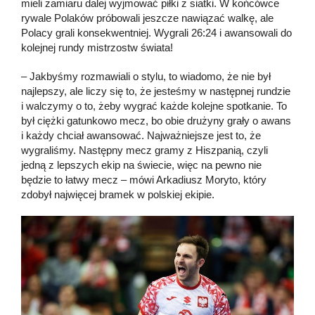
mieli zamiaru dalej wyjmować piłki z siatki. W końcówce
rywale Polaków próbowali jeszcze nawiązać walkę, ale
Polacy grali konsekwentniej. Wygrali 26:24 i awansowali do
kolejnej rundy mistrzostw świata!
– Jakbyśmy rozmawiali o stylu, to wiadomo, że nie był
najlepszy, ale liczy się to, że jesteśmy w następnej rundzie
i walczymy o to, żeby wygrać każde kolejne spotkanie. To
był ciężki gatunkowo mecz, bo obie drużyny grały o awans
i każdy chciał awansować. Najważniejsze jest to, że
wygraliśmy. Następny mecz gramy z Hiszpanią, czyli
jedną z lepszych ekip na świecie, więc na pewno nie
będzie to łatwy mecz – mówi Arkadiusz Moryto, który
zdobył najwięcej bramek w polskiej ekipie.