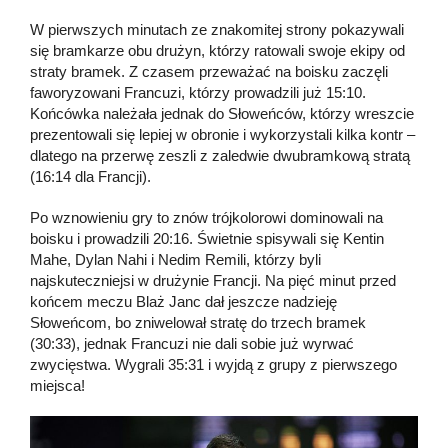
W pierwszych minutach ze znakomitej strony pokazywali
się bramkarze obu drużyn, którzy ratowali swoje ekipy od
straty bramek. Z czasem przeważać na boisku zaczęli
faworyzowani Francuzi, którzy prowadzili już 15:10.
Końcówka należała jednak do Słoweńców, którzy wreszcie
prezentowali się lepiej w obronie i wykorzystali kilka kontr –
dlatego na przerwę zeszli z zaledwie dwubramkową stratą
(16:14 dla Francji).
Po wznowieniu gry to znów trójkolorowi dominowali na
boisku i prowadzili 20:16. Świetnie spisywali się Kentin
Mahe, Dylan Nahi i Nedim Remili, którzy byli
najskuteczniejsi w drużynie Francji. Na pięć minut przed
końcem meczu Blaż Janc dał jeszcze nadzieję
Słoweńcom, bo zniwelował stratę do trzech bramek
(30:33), jednak Francuzi nie dali sobie już wyrwać
zwycięstwa. Wygrali 35:31 i wyjdą z grupy z pierwszego
miejsca!