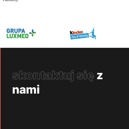
Partnerzy
skontaktuj się
z
nami