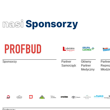
nasi
Sponsorzy
Sponsorzy
Partner
Główny
Partne
Samorządowy
Partner
Reprez
Medyczny
Młodzi