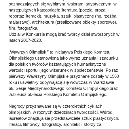
odznaczających się wybitnymi walorami artystycznymi w
następujących kategoriach: literatura (poezja, proza,
reportaż literacki), muzyka, sztuki plastyczne (np. rzeźba,
malarstwo), architektura (zrealizowane obiekty sportowe),
film, fotografika.
Udział w Konkursie mogą brać twórcy dzieł stworzonych w
latach 2017-2020.
„Wawrzyn Olimpijski” to inicjatywa Polskiego Komitetu
Olimpijskiego ustanowiona jako wyraz uznania i szacunku
dla polskich twórców kształtujących humanistyczne
wartości sportu i jego wizerunek w społeczeństwie. Po raz
pierwszy Wawrzyny Olimpijskie przyznane zostały w 1969
roku i uświetniły odbywającą się wówczas w Warszawie
68. Sesję Międzynarodowego Komitetu Olimpijskiego oraz
Jubileusz 50-lecia Polskiego Komitetu Olimpijskiego.
Nagrody przyznawane są w czteroletnich cyklach
olimpijskich, w różnych dziedzinach twórczości. Wśród
laureatów znajdują się przedstawiciele sztuk plastycznych,
literaci, filmowcy, fotograficy, architekci, którzy za