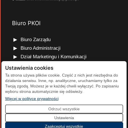
Biuro PKOl
Biuro Zarządu
Biuro Administracji
Dział Marketingu i Komunikacji
Dział Edukacji Olimpijskiej
Ustawienia cookies
Dział Finansów i Kadr
Ta strona używa plików cookie. Część z nich jest niezbędna do
działania serwisu. Inne, np. analityczne, uruchamiamy tylko za
Dział Projektów Olimpijskich
Twoją zgodą. Możesz je w każdej chwili wyłączyć. Po zapisaniu
Dział Programów Rozwojowych
wyboru strona automatycznie się odświeży.
(otwiera się w nowej karcie)
Więcej w polityce prywatności
Odrzuć wszystkie
2026 Polski Komitet Olimpijski | Projekt i realizacja:
Agencja
Ustawienia
Cumulus
.
Zaakceptuj wszystkie