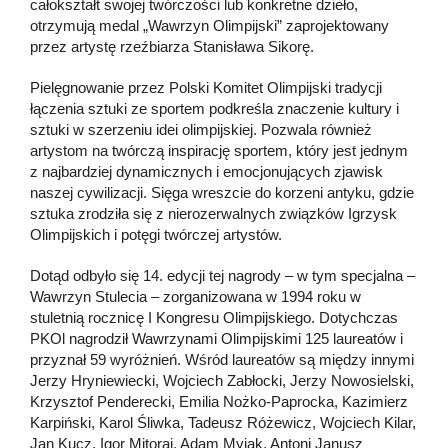
całokształt swojej twórczości lub konkretne dzieło,
otrzymują medal „Wawrzyn Olimpijski” zaprojektowany
przez artystę rzeźbiarza Stanisława Sikorę.
Pielęgnowanie przez Polski Komitet Olimpijski tradycji
łączenia sztuki ze sportem podkreśla znaczenie kultury i
sztuki w szerzeniu idei olimpijskiej. Pozwala również
artystom na twórczą inspirację sportem, który jest jednym
z najbardziej dynamicznych i emocjonujących zjawisk
naszej cywilizacji. Sięga wreszcie do korzeni antyku, gdzie
sztuka zrodziła się z nierozerwalnych związków Igrzysk
Olimpijskich i potęgi twórczej artystów.
Dotąd odbyło się 14. edycji tej nagrody – w tym specjalna –
Wawrzyn Stulecia – zorganizowana w 1994 roku w
stuletnią rocznicę I Kongresu Olimpijskiego. Dotychczas
PKOl nagrodził Wawrzynami Olimpijskimi 125 laureatów i
przyznał 59 wyróżnień. Wśród laureatów są między innymi
Jerzy Hryniewiecki, Wojciech Zabłocki, Jerzy Nowosielski,
Krzysztof Penderecki, Emilia Nożko-Paprocka, Kazimierz
Karpiński, Karol Śliwka, Tadeusz Różewicz, Wojciech Kilar,
Jan Kucz, Igor Mitoraj, Adam Myjak, Antoni Janusz