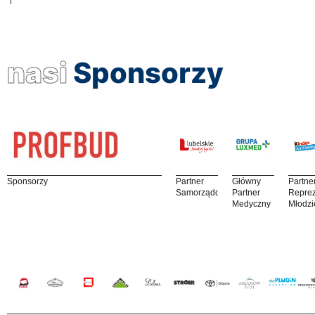
nasi
Sponsorzy
Sponsorzy
Partner
Główny
Partne
Samorządowy
Partner
Reprez
Medyczny
Młodzi