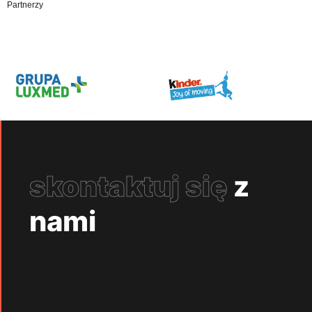
Partnerzy
skontaktuj się
z
nami