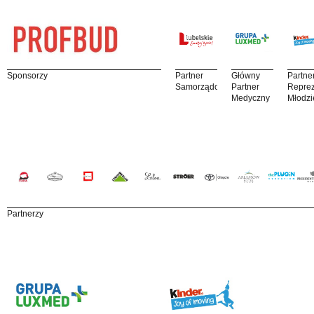
Sponsorzy
Partner
Główny
Partne
Samorządowy
Partner
Reprez
Medyczny
Młodzi
Partnerzy