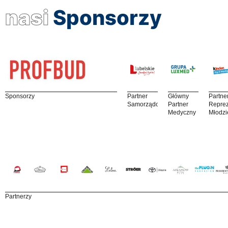
nasi
Sponsorzy
Sponsorzy
Partner
Główny
Partne
Samorządowy
Partner
Reprez
Medyczny
Młodzi
Partnerzy