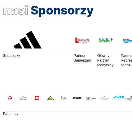
nasi
Sponsorzy
Sponsorzy
Partner
Główny
Partne
Samorządowy
Partner
Reprez
Medyczny
Młodzi
Partnerzy