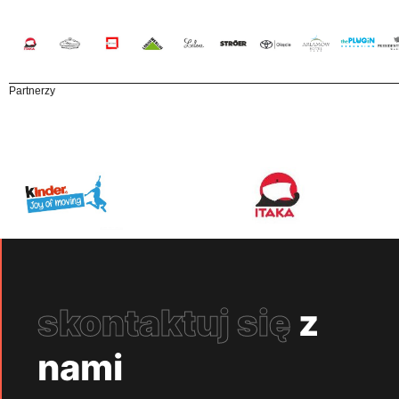
Partnerzy
skontaktuj się
z
nami