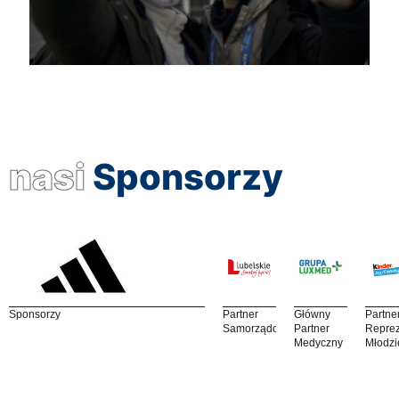
nasi
Sponsorzy
Sponsorzy
Partner
Główny
Partne
Samorządowy
Partner
Reprez
Medyczny
Młodzi