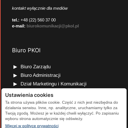
kontakt wyłącznie dla mediów
tel.:
+48 (22) 560 37 00
e-mail:
biurokomunikacji@pkol.pl
Biuro PKOl
Biuro Zarządu
Biuro Administracji
Dział Marketingu i Komunikacji
Dział Edukacji Olimpijskiej
Ustawienia cookies
Dział Finansów i Kadr
Ta strona używa plików cookie. Część z nich jest niezbędna do
działania serwisu. Inne, np. analityczne, uruchamiamy tylko za
Dział Projektów Olimpijskich
Twoją zgodą. Możesz je w każdej chwili wyłączyć. Po zapisaniu
Dział Programów Rozwojowych
wyboru strona automatycznie się odświeży.
(otwiera się w nowej karcie)
Więcej w polityce prywatności