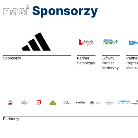
nasi
Sponsorzy
Sponsorzy
Partner
Główny
Partne
Samorządowy
Partner
Reprez
Medyczny
Młodzi
Partnerzy