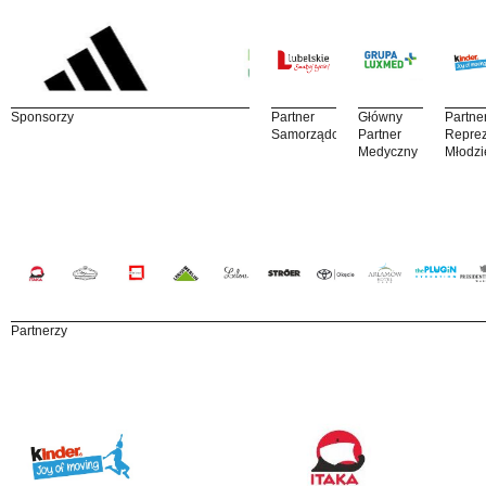
Sponsorzy
Partner
Główny
Partne
Samorządowy
Partner
Reprez
Medyczny
Młodzi
Partnerzy