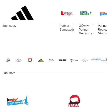
Sponsorzy
Partner
Główny
Partne
Samorządowy
Partner
Reprez
Medyczny
Młodzi
Partnerzy