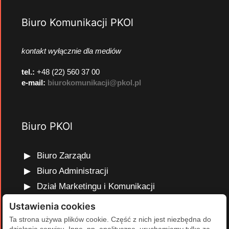
Biuro Komunikacji PKOl
kontakt wyłącznie dla mediów
tel.:
+48 (22) 560 37 00
e-mail:
biurokomunikacji@pkol.pl
Biuro PKOl
Biuro Zarządu
Biuro Administracji
Dział Marketingu i Komunikacji
Dział Edukacji Olimpijskiej
Ustawienia cookies
Dział Finansów i Kadr
Ta strona używa plików cookie. Część z nich jest niezbędna do