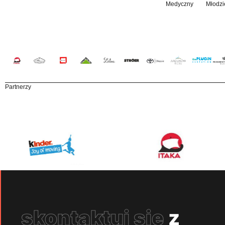
Medyczny
Młodzi
Partnerzy
skontaktuj się
z