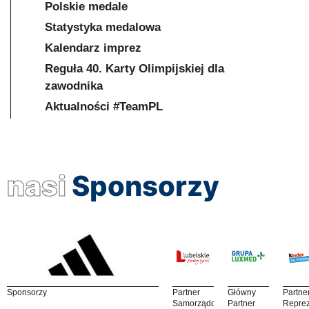
Polskie medale
Statystyka medalowa
Kalendarz imprez
Reguła 40. Karty Olimpijskiej dla
zawodnika
Aktualności #TeamPL
nasi
Sponsorzy
Sponsorzy
Partner
Główny
Partne
Samorządowy
Partner
Reprez