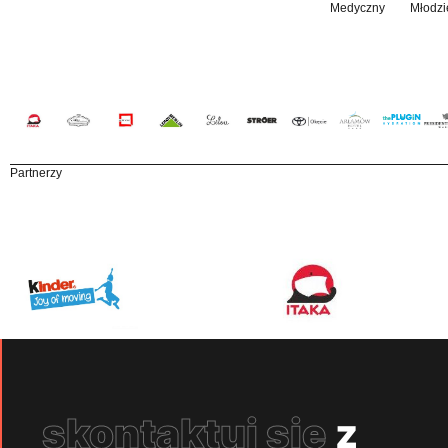
Medyczny
Młodzi
Partnerzy
skontaktuj się
z