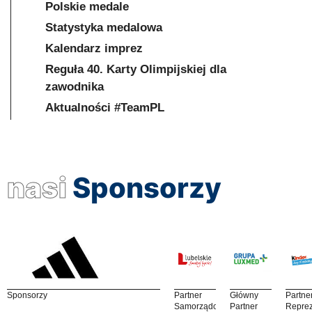
Polskie medale
Statystyka medalowa
Kalendarz imprez
Reguła 40. Karty Olimpijskiej dla
zawodnika
Aktualności #TeamPL
nasi
Sponsorzy
Sponsorzy
Partner
Główny
Partne
Samorządowy
Partner
Reprez