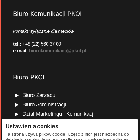
Biuro Komunikacji PKOl
kontakt wyłącznie dla mediów
tel.:
+48 (22) 560 37 00
e-mail:
biurokomunikacji@pkol.pl
Biuro PKOl
Biuro Zarządu
Biuro Administracji
Dział Marketingu i Komunikacji
Dział Edukacji Olimpijskiej
Ustawienia cookies
Dział Finansów i Kadr
Ta strona używa plików cookie. Część z nich jest niezbędna do