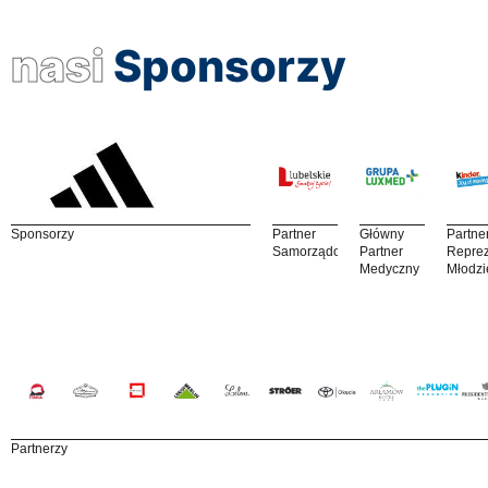
nasi
Sponsorzy
Sponsorzy
Partner
Główny
Partne
Samorządowy
Partner
Reprez
Medyczny
Młodzi
Partnerzy