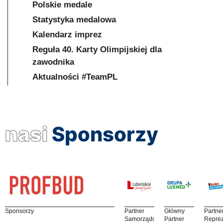
Polskie medale
Statystyka medalowa
Kalendarz imprez
Reguła 40. Karty Olimpijskiej dla
zawodnika
Aktualności #TeamPL
nasi
Sponsorzy
Sponsorzy
Partner
Główny
Partne
Samorządowy
Partner
Reprez