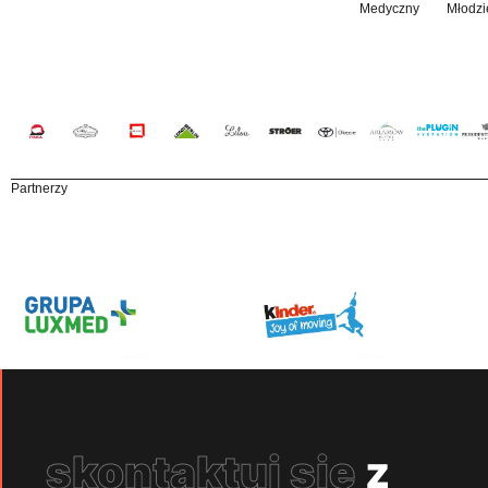
Medyczny
Młodzi
Partnerzy
skontaktuj się
z