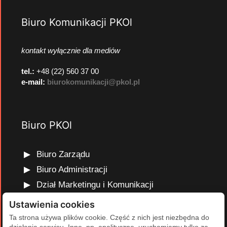
Biuro Komunikacji PKOl
kontakt wyłącznie dla mediów
tel.:
+48 (22) 560 37 00
e-mail:
biurokomunikacji@pkol.pl
Biuro PKOl
Biuro Zarządu
Biuro Administracji
Dział Marketingu i Komunikacji
Dział Edukacji Olimpijskiej
Ustawienia cookies
Dział Finansów i Kadr
Ta strona używa plików cookie. Część z nich jest niezbędna do