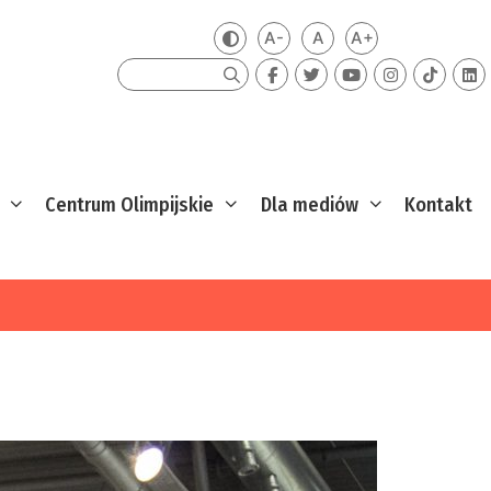
A-
A
A+
Zmień kontrast
Mniejsza czcionka
Domyślna czcionka
Większa czcion
Szukaj
Centrum Olimpijskie
Dla mediów
Kontakt