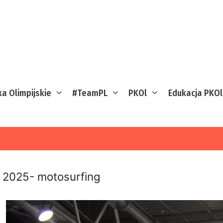
ka Olimpijskie
#TeamPL
PKOl
Edukacja PKOl
2025- motosurfing