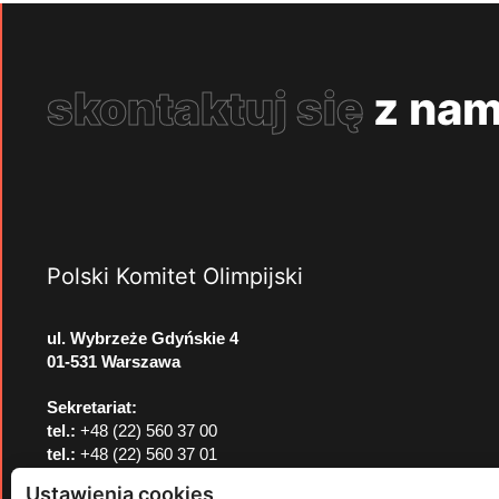
skontaktuj się
z nam
Polski Komitet Olimpijski
ul. Wybrzeże Gdyńskie 4
01-531 Warszawa
Sekretariat:
tel.:
+48 (22) 560 37 00
tel.:
+48 (22) 560 37 01
e-mail:
pkol@pkol.pl
Ustawienia cookies