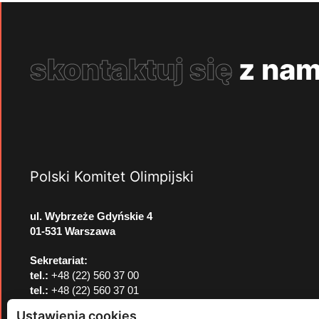
skontaktuj się
z nam
Polski Komitet Olimpijski
ul. Wybrzeże Gdyńskie 4
01-531 Warszawa
Sekretariat:
tel.:
+48 (22) 560 37 00
tel.:
+48 (22) 560 37 01
e-mail:
pkol@pkol.pl
Ustawienia cookies