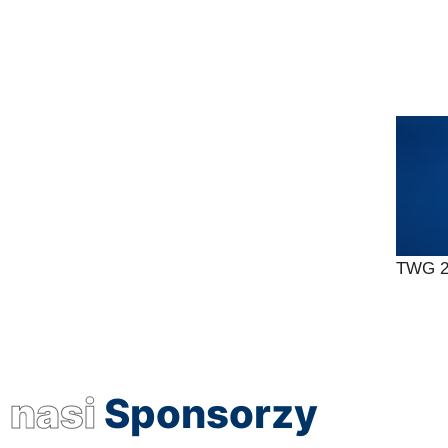
TWG 20
nasi
Sponsorzy