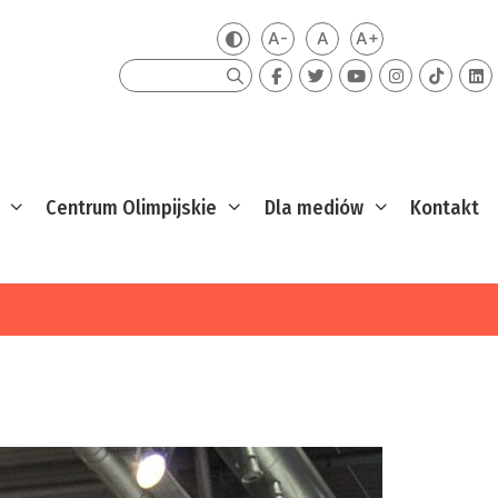
A-
A
A+
Zmień kontrast
Mniejsza czcionka
Domyślna czcionka
Większa czcion
Szukaj
Centrum Olimpijskie
Dla mediów
Kontakt