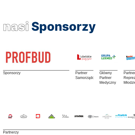
nasi
Sponsorzy
Sponsorzy
Partner
Główny
Partne
Samorządowy
Partner
Reprez
Medyczny
Młodzi
Partnerzy