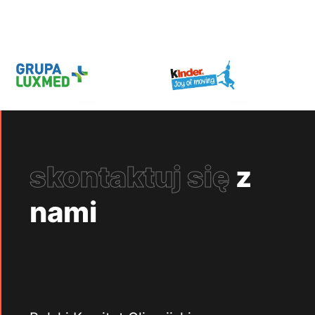
skontaktuj się
z
nami