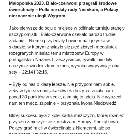
Małopolska 2023. Biało-czerwoni przegrali środowe
ćwierćfinały – Polki nie dały rady Niemkom, a Polacy
nieznacznie ulegli Węgrom.
Jako pierwsze do boju o miejsce w półfinale turnieju stanęły
szczypiornistki. Biało-czerwone czekało bardzo trudne
zadanie – Niemki przyleciały bowiem na igrzyska w
składzie, w którym znalazło się pięć złotych medalistek
rozegranych miesiąc temu mistrzostw Europy w
portugalskim Nazare. I rzeczywiście, rywalki nie dały
naszym zawodniczkom szans, wysoko wygrywając oba
sety – 22:14 i 32:16.
– Były od nas o klasę lepsze. Nie przypominam sobie,
żeby w tym sezonie jakakolwiek drużyna rzuciła nam
ponad 30 punktów w secie, a im się to udało. Nie wyszedł
nam ten mecz, zupełnie – przyznała Iwona Niedźwiedź.
Bliżej sukcesu była z kolei kadra mężczyzn, której również
przyszło zmierzyć się z mistrzami Europy. Początkowo
Polacy grać mieli w ćwierćfinale z Niemcami, ale po