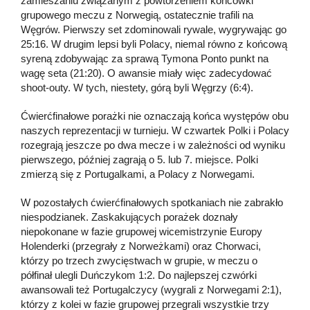
zamieszaniu związanym z powtórzeniem końcówki
grupowego meczu z Norwegią, ostatecznie trafili na
Węgrów. Pierwszy set zdominowali rywale, wygrywając go
25:16. W drugim lepsi byli Polacy, niemal równo z końcową
syreną zdobywając za sprawą Tymona Ponto punkt na
wagę seta (21:20). O awansie miały więc zadecydować
shoot-outy. W tych, niestety, górą byli Węgrzy (6:4).
Ćwierćfinałowe porażki nie oznaczają końca występów obu
naszych reprezentacji w turnieju. W czwartek Polki i Polacy
rozegrają jeszcze po dwa mecze i w zależności od wyniku
pierwszego, później zagrają o 5. lub 7. miejsce. Polki
zmierzą się z Portugalkami, a Polacy z Norwegami.
W pozostałych ćwierćfinałowych spotkaniach nie zabrakło
niespodzianek. Zaskakujących porażek doznały
niepokonane w fazie grupowej wicemistrzynie Europy
Holenderki (przegrały z Norweżkami) oraz Chorwaci,
którzy po trzech zwycięstwach w grupie, w meczu o
półfinał ulegli Duńczykom 1:2. Do najlepszej czwórki
awansowali też Portugalczycy (wygrali z Norwegami 2:1),
którzy z kolei w fazie grupowej przegrali wszystkie trzy