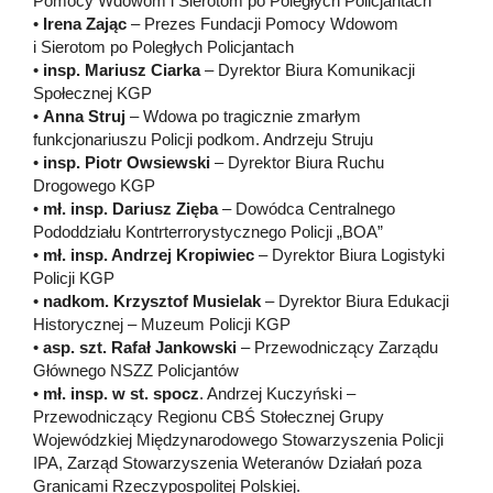
Pomocy Wdowom i Sierotom po Poległych Policjantach
•
Irena Zając
– Prezes Fundacji Pomocy Wdowom
i Sierotom po Poległych Policjantach
•
insp. Mariusz Ciarka
– Dyrektor Biura Komunikacji
Społecznej KGP
•
Anna Struj
– Wdowa po tragicznie zmarłym
funkcjonariuszu Policji podkom. Andrzeju Struju
•
insp. Piotr Owsiewski
– Dyrektor Biura Ruchu
Drogowego KGP
•
mł. insp. Dariusz Zięba
– Dowódca Centralnego
Pododdziału Kontrterrorystycznego Policji „BOA”
•
mł. insp. Andrzej Kropiwiec
– Dyrektor Biura Logistyki
Policji KGP
•
nadkom. Krzysztof Musielak
– Dyrektor Biura Edukacji
Historycznej – Muzeum Policji KGP
•
asp. szt. Rafał Jankowski
– Przewodniczący Zarządu
Głównego NSZZ Policjantów
•
mł. insp. w st. spocz
. Andrzej Kuczyński –
Przewodniczący Regionu CBŚ Stołecznej Grupy
Wojewódzkiej Międzynarodowego Stowarzyszenia Policji
IPA, Zarząd Stowarzyszenia Weteranów Działań poza
Granicami Rzeczypospolitej Polskiej.