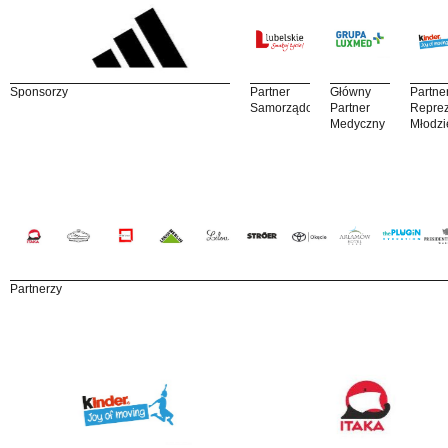
Sponsorzy
Partner
Główny
Partne
Samorządowy
Partner
Reprez
Medyczny
Młodzi
Partnerzy