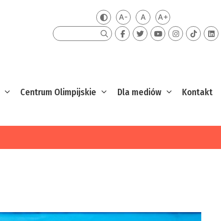
A-
A
A+
Zmień kontrast
Mniejsza czcionka
Domyślna czcionka
Większa czcion
Szukaj
Centrum Olimpijskie
Dla mediów
Kontakt