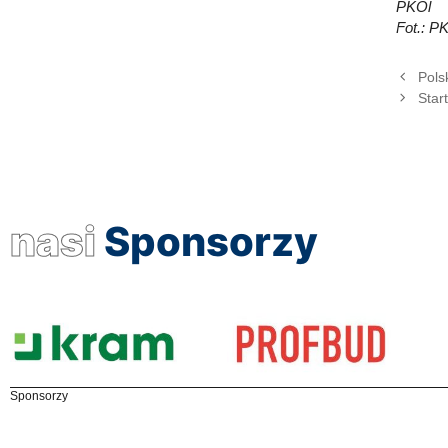
PKOl
Fot.: P
Pols
Star
nasi
Sponsorzy
Sponsorzy