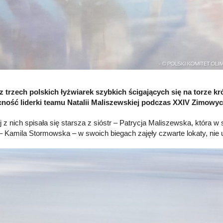
z trzech polskich łyżwiarek szybkich ścigających się na torze k
ność liderki teamu Natalii Maliszewskiej podczas XXIV Zimowych
j z nich spisała się starsza z sióstr – Patrycja Maliszewska, która 
 – Kamila Stormowska – w swoich biegach zajęły czwarte lokaty, nie