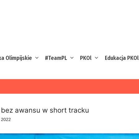
ka Olimpijskie
#TeamPL
PKOl
Edukacja PKOl
i bez awansu w short tracku
o 2022