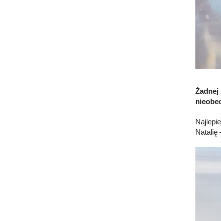
Żadnej 
nieobec
Najlepie
Natalię