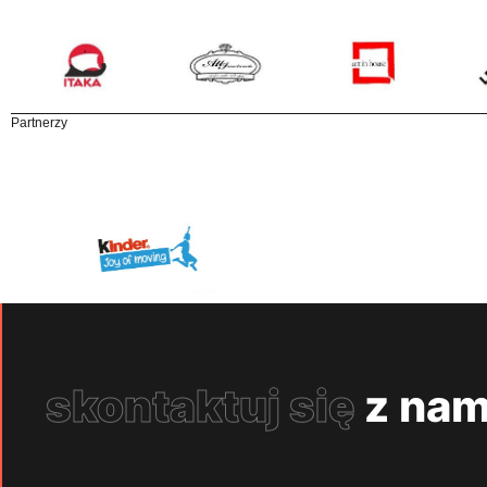
Partnerzy
skontaktuj się
z nam