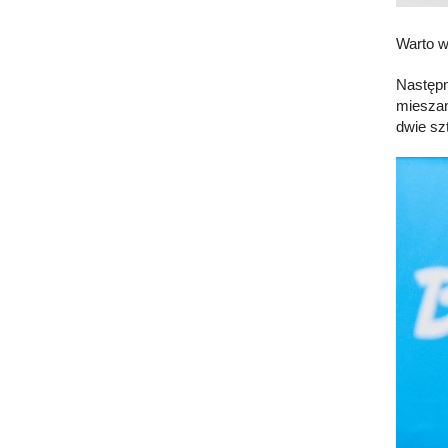
Warto w
Następn
mieszan
dwie sz