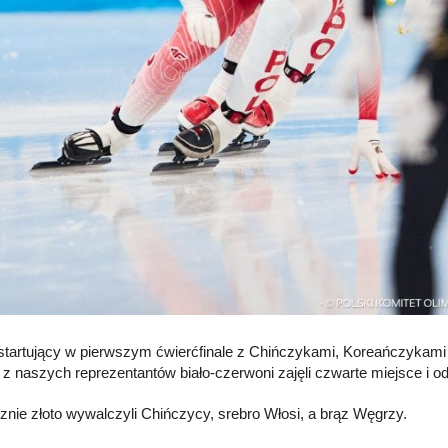
startujący w pierwszym ćwierćfinale z Chińczykami, Koreańczyka
 z naszych reprezentantów biało-czerwoni zajęli czwarte miejsce i odp
znie złoto wywalczyli Chińczycy, srebro Włosi, a brąz Węgrzy.