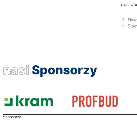
Fot.: J
Nowy
5 po
nasi
Sponsorzy
Sponsorzy