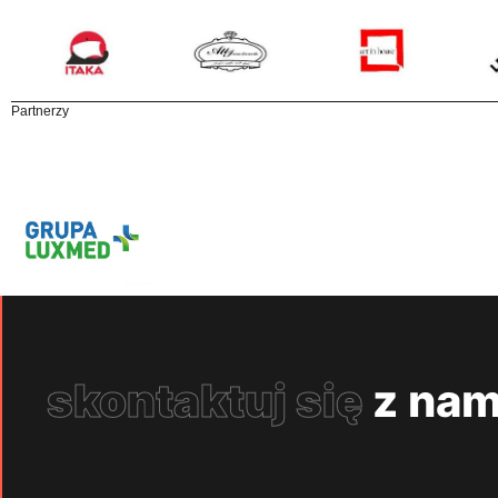
Partnerzy
skontaktuj się
z nam