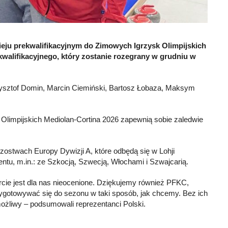
ieju prekwalifikacyjnym do Zimowych Igrzysk Olimpijskich
kwalifikacyjnego, który zostanie rozegrany w grudniu w
rzysztof Domin, Marcin Ciemiński, Bartosz Łobaza, Maksym
 Olimpijskich Mediolan-Cortina 2026 zapewnią sobie zaledwie
zostwach Europy Dywizji A, które odbędą się w Lohji
entu, m.in.: ze Szkocją, Szwecją, Włochami i Szwajcarią.
cie jest dla nas nieocenione. Dziękujemy również PFKC,
gotowywać się do sezonu w taki sposób, jak chcemy. Bez ich
możliwy – podsumowali reprezentanci Polski.