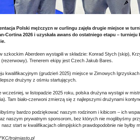
ntacja Polski mężczyzn w curlingu zajęła drugie miejsce w turn
n-Cortina 2026 i uzyskała awans do ostatniego etapu – turnieju 
ie.
w szkockim Aberdeen wystąpili w składzie: Konrad Stych (skip), K
 (rezerwowy). Trenerem ekipy jest Czech Jakub Bares.
eju kwalifikacyjnym (grudzień 2025) miejsce w Zimowych Igrzyskach
jlepsze drużyny z ośmiu startujących.
 wcześniej, w listopadzie 2025 roku, polska drużyna wystąpi w mistr
dia). Tam biało-czerwoni zmierzą się z najlepszymi drużynami kontyn
libyśmy bardzo podziękować naszym rodzinom i kibicom – ich wspar
az naszym prywatnym sponsorom, bez których nie moglibyśmy przy
nasz start w kwalifikacjach olimpijskich prawdopodobnie nie byłby 
KC/trojmiasto.pl