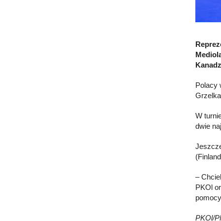
Repreze
Mediola
Kanadz
Polacy 
Grzelka
W turni
dwie na
Jeszcze
(Finlan
– Chcie
PKOl or
pomocy 
PKOl/PF