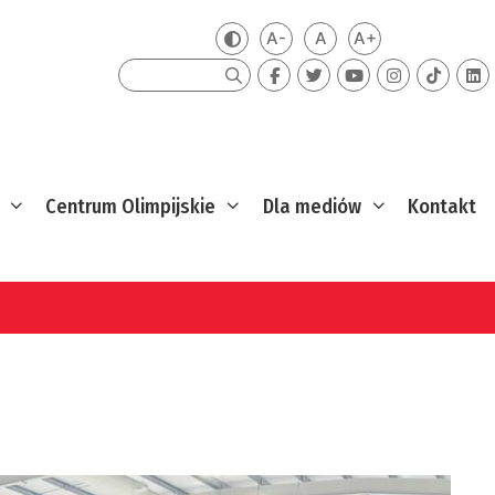
A-
A
A+
Zmień kontrast
Mniejsza czcionka
Domyślna czcionka
Większa czcion
Szukaj
Centrum Olimpijskie
Dla mediów
Kontakt